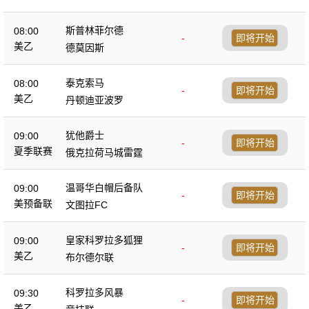
斯普林菲尔德
08:00
-
即将开始
美乙
德莫因斯
泰克索马
08:00
-
即将开始
美乙
丹顿迪亚波罗
犹他爵士
09:00
-
即将开始
夏季联赛
俄克拉荷马城雷霆
温哥华白帽后备队
09:00
-
即将开始
美预备联
文图拉FC
皇家科罗拉多狐狸
09:00
-
即将开始
美乙
布尔德尔联
科罗拉多风暴
09:30
-
即将开始
美乙