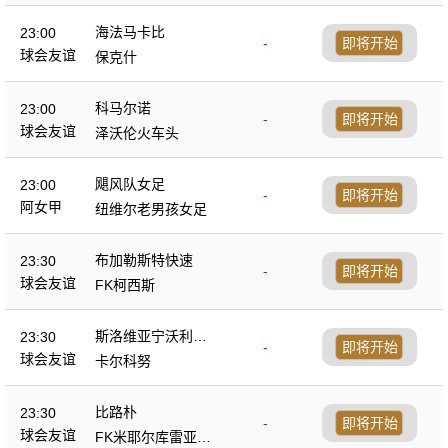
海法马卡比
23:00
-
即将开始
球会友谊
保克什
科马尔诺
23:00
-
即将开始
球会友谊
泽沃伦火车头
飓风队女足
23:00
-
即将开始
阿女甲
纽维尔老男孩女足
布加勒斯特快速
23:30
-
即将开始
球会友谊
FK柯西斯
斯洛维亚宁沃利博
23:30
-
即将开始
茨
球会友谊
卡尔科努
比路朴
23:30
-
即将开始
球会友谊
FK米耶尔库雷亚丘