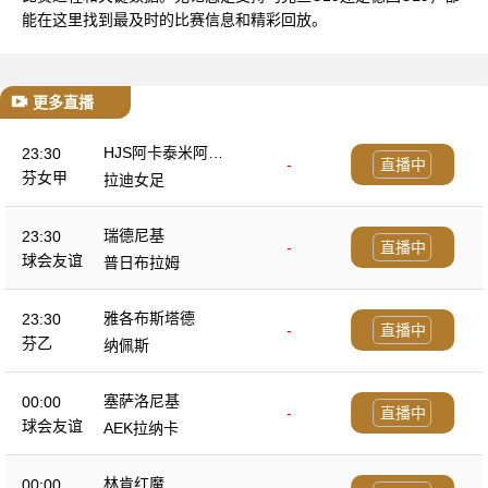
能在这里找到最及时的比赛信息和精彩回放。
更多直播
HJS阿卡泰米阿女
23:30
-
直播中
足
芬女甲
拉迪女足
瑞德尼基
23:30
-
直播中
球会友谊
普日布拉姆
雅各布斯塔德
23:30
-
直播中
芬乙
纳佩斯
塞萨洛尼基
00:00
-
直播中
球会友谊
AEK拉纳卡
林肯红魔
00:00