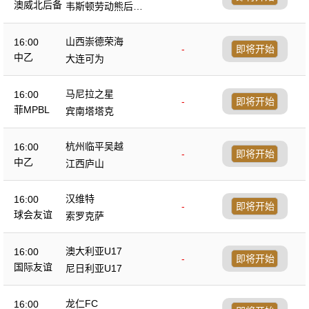
后备队
澳威北后备
韦斯顿劳动熊后备
队
山西崇德荣海
16:00
-
即将开始
中乙
大连可为
马尼拉之星
16:00
-
即将开始
菲MPBL
宾南塔塔克
杭州临平吴越
16:00
-
即将开始
中乙
江西庐山
汉维特
16:00
-
即将开始
球会友谊
索罗克萨
澳大利亚U17
16:00
-
即将开始
国际友谊
尼日利亚U17
龙仁FC
16:00