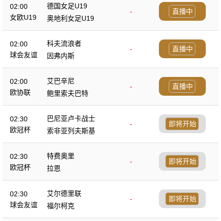
德国女足U19
02:00
-
直播中
女欧U19
奥地利女足U19
科夫流浪者
02:00
-
直播中
球会友谊
因弗内斯
艾巴辛尼
02:00
-
直播中
欧协联
鲍里索夫巴特
巴尼亚卢卡战士
02:30
-
即将开始
欧冠杯
索非亚列夫斯基
特费奥里
02:30
-
即将开始
欧冠杯
拉恩
艾尔德里联
02:30
-
即将开始
球会友谊
福尔柯克