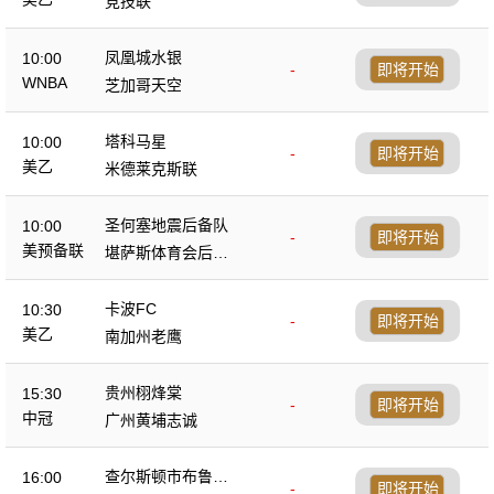
竞技联
凤凰城水银
10:00
-
即将开始
WNBA
芝加哥天空
塔科马星
10:00
-
即将开始
美乙
米德莱克斯联
圣何塞地震后备队
10:00
-
即将开始
美预备联
堪萨斯体育会后备
队
卡波FC
10:30
-
即将开始
美乙
南加州老鹰
贵州栩烽棠
15:30
-
即将开始
中冠
广州黄埔志诚
查尔斯顿市布鲁斯
16:00
-
即将开始