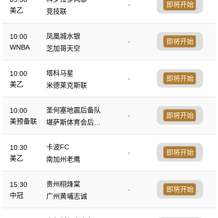
-
即将开始
美乙
竞技联
凤凰城水银
10:00
-
即将开始
WNBA
芝加哥天空
塔科马星
10:00
-
即将开始
美乙
米德莱克斯联
圣何塞地震后备队
10:00
-
即将开始
美预备联
堪萨斯体育会后备
队
卡波FC
10:30
-
即将开始
美乙
南加州老鹰
贵州栩烽棠
15:30
-
即将开始
中冠
广州黄埔志诚