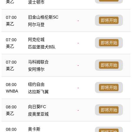
美乙
波士顿市
旧金山格伦斯SC
07:00
-
即将开始
美乙
阿尔马登
阿克伦城
07:00
-
即将开始
美乙
匹兹堡猎犬B队
马科姆联合
07:00
-
即将开始
美乙
安阿博尔
纽约自由
08:00
-
即将开始
WNBA
达拉斯飞翼
向日葵FC
08:00
-
即将开始
美乙
皮奥里亚城
奥卡斯
08:00