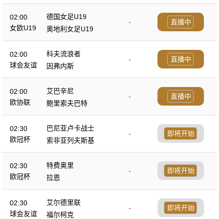
德国女足U19
02:00
-
直播中
女欧U19
奥地利女足U19
科夫流浪者
02:00
-
直播中
球会友谊
因弗内斯
艾巴辛尼
02:00
-
直播中
欧协联
鲍里索夫巴特
巴尼亚卢卡战士
02:30
-
即将开始
欧冠杯
索非亚列夫斯基
特费奥里
02:30
-
即将开始
欧冠杯
拉恩
艾尔德里联
02:30
-
即将开始
球会友谊
福尔柯克