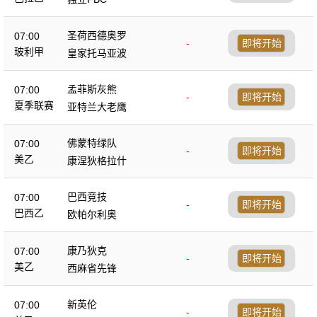
圣荷西德奥罗
07:00
-
即将开始
玻利甲
皇家托马亚波
孟菲斯灰熊
07:00
-
即将开始
夏季联赛
亚特兰大老鹰
佛蒙特绿队
07:00
-
即将开始
美乙
康涅狄格拉什
巴西竞技
07:00
-
即将开始
巴西乙
欧帕尔利奥
康乃狄克
07:00
-
即将开始
美乙
西麻省先锋
新英伦
07:00
-
即将开始