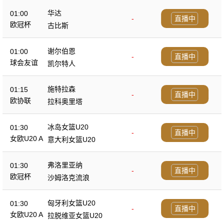
华达
01:00
-
直播中
欧冠杯
古比斯
谢尔伯恩
01:00
-
直播中
球会友谊
凯尔特人
施特拉森
01:15
-
直播中
欧协联
拉科奥里塔
冰岛女篮U20
01:30
-
直播中
女欧U20 A
意大利女篮U20
弗洛里亚纳
01:30
-
直播中
欧冠杯
沙姆洛克流浪
匈牙利女篮U20
01:30
-
直播中
女欧U20 A
拉脱维亚女篮U20