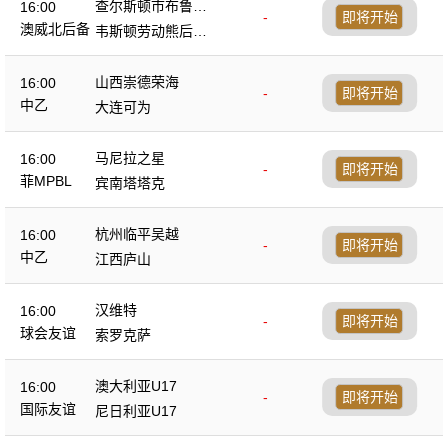
查尔斯顿市布鲁斯
16:00
-
即将开始
后备队
澳威北后备
韦斯顿劳动熊后备
队
山西崇德荣海
16:00
-
即将开始
中乙
大连可为
马尼拉之星
16:00
-
即将开始
菲MPBL
宾南塔塔克
杭州临平吴越
16:00
-
即将开始
中乙
江西庐山
汉维特
16:00
-
即将开始
球会友谊
索罗克萨
澳大利亚U17
16:00
-
即将开始
国际友谊
尼日利亚U17