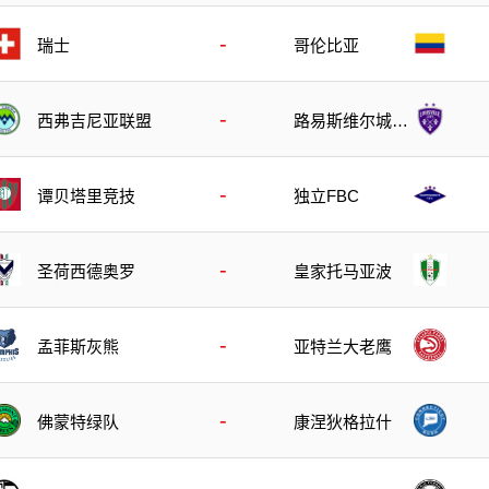
-
瑞士
哥伦比亚
-
西弗吉尼亚联盟
路易斯维尔城B
队
-
谭贝塔里竞技
独立FBC
-
圣荷西德奥罗
皇家托马亚波
-
孟菲斯灰熊
亚特兰大老鹰
-
佛蒙特绿队
康涅狄格拉什