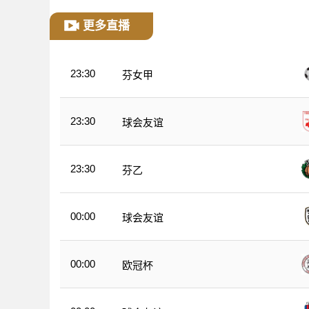
更多直播
23:30
芬女甲
23:30
球会友谊
23:30
芬乙
00:00
球会友谊
00:00
欧冠杯