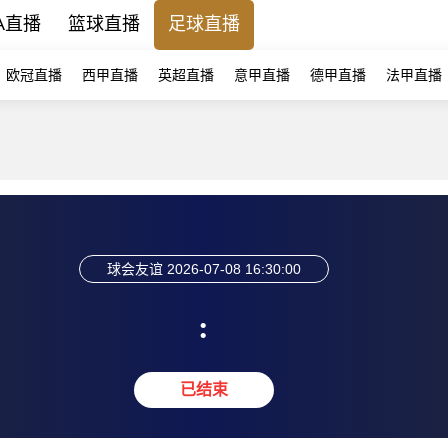
A直播
篮球直播
足球直播
欧冠直播
西甲直播
英超直播
意甲直播
德甲直播
法甲直播
球会友谊
2026-07-08 16:30:00
:
已结束