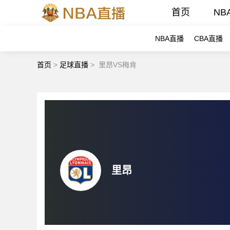
首页
NB
NBA直播
CBA直播
首页
>
足球直播
>
里昂VS梅肯
里昂