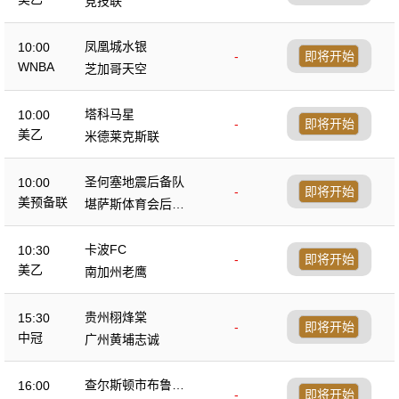
竞技联
凤凰城水银
10:00
-
即将开始
WNBA
芝加哥天空
塔科马星
10:00
-
即将开始
美乙
米德莱克斯联
圣何塞地震后备队
10:00
-
即将开始
美预备联
堪萨斯体育会后备
队
卡波FC
10:30
-
即将开始
美乙
南加州老鹰
贵州栩烽棠
15:30
-
即将开始
中冠
广州黄埔志诚
查尔斯顿市布鲁斯
16:00
-
即将开始