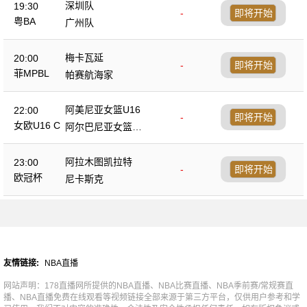
深圳队
19:30
-
即将开始
粤BA
广州队
梅卡瓦延
20:00
-
即将开始
菲MPBL
帕赛航海家
阿美尼亚女篮U16
22:00
-
即将开始
女欧U16 C
阿尔巴尼亚女篮U1
6
阿拉木图凯拉特
23:00
-
即将开始
欧冠杯
尼卡斯克
友情链接:
NBA直播
网站声明：178直播网所提供的NBA直播、NBA比赛直播、NBA季前赛/常规赛直
播、NBA直播免费在线观看等视频链接全部来源于第三方平台，仅供用户参考和学