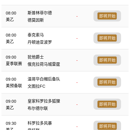
斯普林菲尔德
08:00
-
即将开始
美乙
德莫因斯
泰克索马
08:00
-
即将开始
美乙
丹顿迪亚波罗
犹他爵士
09:00
-
即将开始
夏季联赛
俄克拉荷马城雷霆
温哥华白帽后备队
09:00
-
即将开始
美预备联
文图拉FC
皇家科罗拉多狐狸
09:00
-
即将开始
美乙
布尔德尔联
科罗拉多风暴
09:30
-
即将开始
美乙