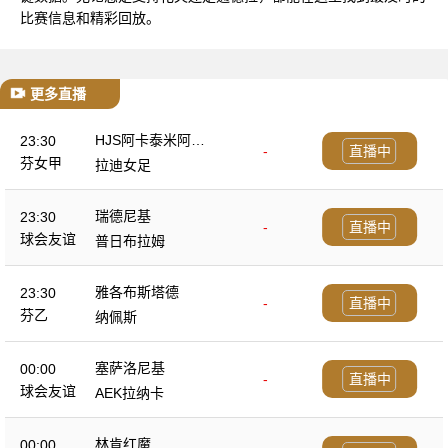
比赛信息和精彩回放。
更多直播
HJS阿卡泰米阿女
23:30
-
直播中
足
芬女甲
拉迪女足
瑞德尼基
23:30
-
直播中
球会友谊
普日布拉姆
雅各布斯塔德
23:30
-
直播中
芬乙
纳佩斯
塞萨洛尼基
00:00
-
直播中
球会友谊
AEK拉纳卡
林肯红魔
00:00