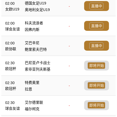
德国女足U19
02:00
-
直播中
女欧U19
奥地利女足U19
科夫流浪者
02:00
-
直播中
球会友谊
因弗内斯
艾巴辛尼
02:00
-
直播中
欧协联
鲍里索夫巴特
巴尼亚卢卡战士
02:30
-
即将开始
欧冠杯
索非亚列夫斯基
特费奥里
02:30
-
即将开始
欧冠杯
拉恩
艾尔德里联
02:30
-
即将开始
球会友谊
福尔柯克