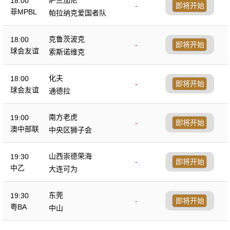
18:00
-
即将开始
菲MPBL
帕拉纳克爱国者队
克鲁茨波克
18:00
-
即将开始
球会友谊
索斯诺维克
化夫
18:00
-
即将开始
球会友谊
通德拉
南方老虎
19:00
-
即将开始
澳中部联
中央区狮子会
山西崇德荣海
19:30
-
即将开始
中乙
大连可为
东莞
19:30
-
即将开始
粤BA
中山