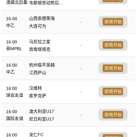
后备队
澳威北后备
韦斯顿劳动熊后备
队
山西崇德荣海
16:00
-
即将开始
中乙
大连可为
马尼拉之星
16:00
-
即将开始
菲MPBL
宾南塔塔克
杭州临平吴越
16:00
-
即将开始
中乙
江西庐山
汉维特
16:00
-
即将开始
球会友谊
索罗克萨
澳大利亚U17
16:00
-
即将开始
国际友谊
尼日利亚U17
龙仁FC
16:00