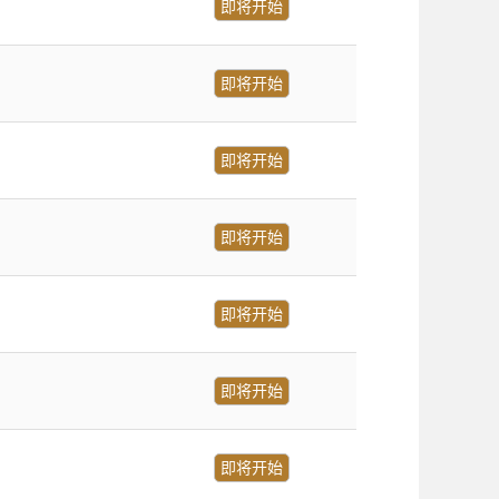
即将开始
即将开始
即将开始
即将开始
即将开始
即将开始
即将开始