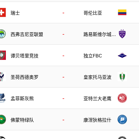
-
瑞士
哥伦比亚
-
西弗吉尼亚联盟
路易斯维尔城B
队
-
谭贝塔里竞技
独立FBC
-
圣荷西德奥罗
皇家托马亚波
-
孟菲斯灰熊
亚特兰大老鹰
-
佛蒙特绿队
康涅狄格拉什