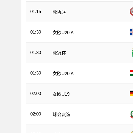
01:15
欧协联
01:30
女欧U20 A
01:30
欧冠杯
01:30
女欧U20 A
02:00
女欧U19
02:00
球会友谊