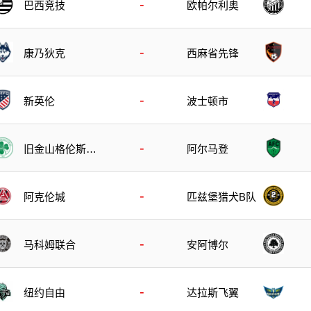
-
巴西竞技
欧帕尔利奥
-
康乃狄克
西麻省先锋
-
波士顿市
新英伦
-
旧金山格伦斯S
阿尔马登
C
-
阿克伦城
匹兹堡猎犬B队
-
马科姆联合
安阿博尔
-
纽约自由
达拉斯飞翼