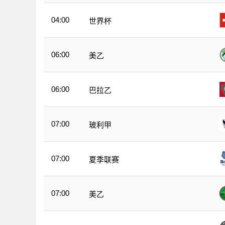
04:00
世界杯
06:00
美乙
06:00
巴拉乙
07:00
玻利甲
07:00
夏季联赛
07:00
美乙