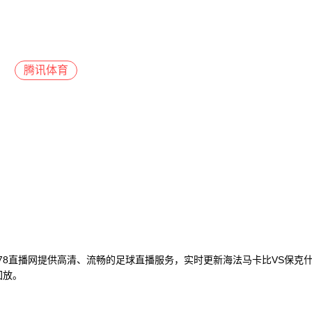
腾讯体育
178直播网提供高清、流畅的足球直播服务，实时更新海法马卡比VS保克
回放。