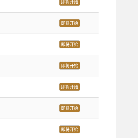
即将开始
即将开始
即将开始
即将开始
即将开始
即将开始
即将开始