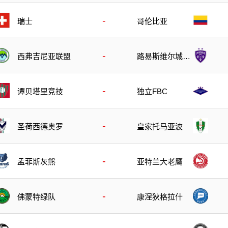
-
瑞士
哥伦比亚
-
西弗吉尼亚联盟
路易斯维尔城B
队
-
谭贝塔里竞技
独立FBC
-
圣荷西德奥罗
皇家托马亚波
-
孟菲斯灰熊
亚特兰大老鹰
-
佛蒙特绿队
康涅狄格拉什