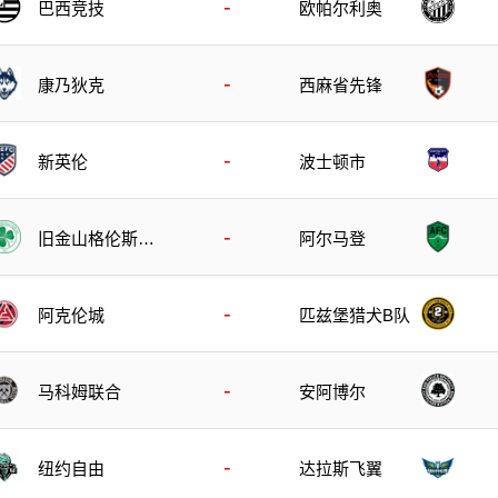
-
巴西竞技
欧帕尔利奥
-
康乃狄克
西麻省先锋
-
波士顿市
新英伦
-
旧金山格伦斯S
阿尔马登
C
-
阿克伦城
匹兹堡猎犬B队
-
马科姆联合
安阿博尔
-
纽约自由
达拉斯飞翼