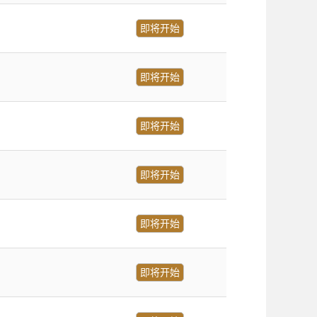
即将开始
即将开始
即将开始
即将开始
即将开始
即将开始