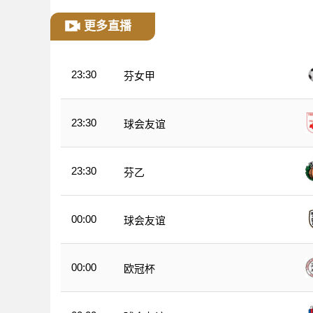
更多直播
23:30
芬女甲
23:30
球会友谊
23:30
芬乙
00:00
球会友谊
00:00
欧冠杯