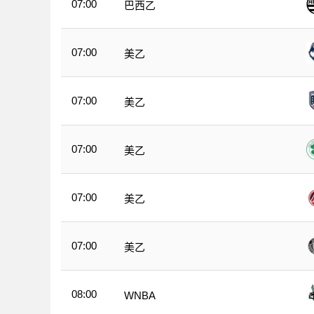
07:00
巴西乙
07:00
美乙
07:00
美乙
07:00
美乙
07:00
美乙
07:00
美乙
08:00
WNBA