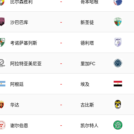
-
比尔森胜利
哥本哈根
-
沙巴巴库
新圣徒
-
考诺萨基列斯
德利塔
-
阿拉特亚美尼亚
里加FC
-
阿根廷
埃及
-
华达
古比斯
-
谢尔伯恩
凯尔特人