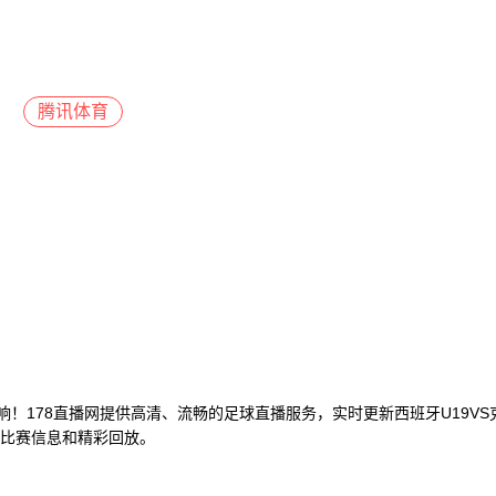
腾讯体育
将打响！178直播网提供高清、流畅的足球直播服务，实时更新西班牙U19V
的比赛信息和精彩回放。