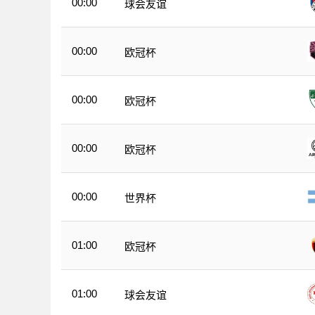
00:00
球会友谊
00:00
欧冠杯
00:00
欧冠杯
00:00
欧冠杯
00:00
世界杯
01:00
欧冠杯
01:00
球会友谊