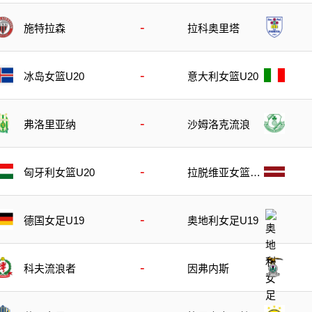
-
施特拉森
拉科奥里塔
-
冰岛女篮U20
意大利女篮U20
-
弗洛里亚纳
沙姆洛克流浪
-
匈牙利女篮U20
拉脱维亚女篮U2
0
-
德国女足U19
奥地利女足U19
-
科夫流浪者
因弗内斯