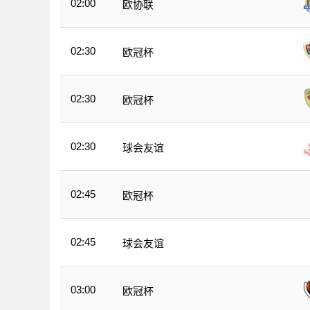
02:00
欧协联
02:30
欧冠杯
02:30
欧冠杯
02:30
球会友谊
02:45
欧冠杯
02:45
球会友谊
03:00
欧冠杯