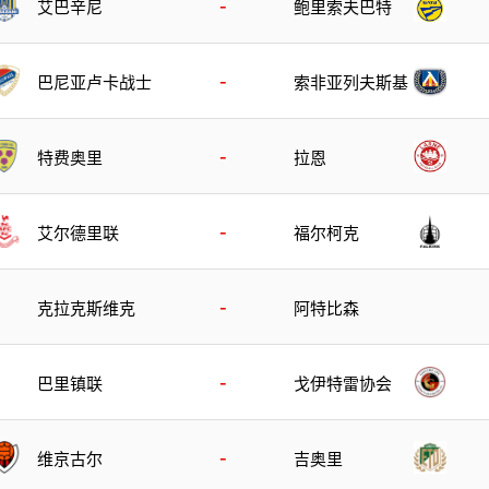
-
艾巴辛尼
鲍里索夫巴特
-
巴尼亚卢卡战士
索非亚列夫斯基
-
特费奥里
拉恩
-
艾尔德里联
福尔柯克
-
克拉克斯维克
阿特比森
-
巴里镇联
戈伊特雷协会
-
维京古尔
吉奥里