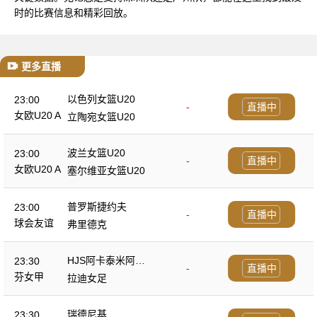
时的比赛信息和精彩回放。
更多直播
以色列女篮U20
23:00
-
直播中
女欧U20 A
立陶宛女篮U20
波兰女篮U20
23:00
-
直播中
女欧U20 A
塞尔维亚女篮U20
普罗斯捷约夫
23:00
-
直播中
球会友谊
弗里德克
HJS阿卡泰米阿女
23:30
-
直播中
足
芬女甲
拉迪女足
瑞德尼基
23:30