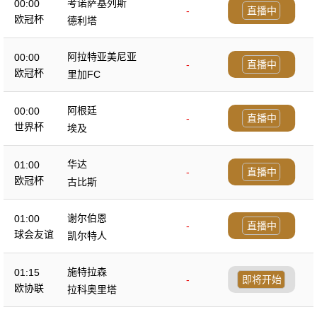
考诺萨基列斯
00:00
-
直播中
欧冠杯
德利塔
阿拉特亚美尼亚
00:00
-
直播中
欧冠杯
里加FC
阿根廷
00:00
-
直播中
世界杯
埃及
华达
01:00
-
直播中
欧冠杯
古比斯
谢尔伯恩
01:00
-
直播中
球会友谊
凯尔特人
施特拉森
01:15
-
即将开始
欧协联
拉科奥里塔