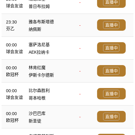
-
直播中
球会友谊
普日布拉姆
雅各布斯塔德
23:30
-
直播中
芬乙
纳佩斯
塞萨洛尼基
00:00
-
直播中
球会友谊
AEK拉纳卡
林肯红魔
00:00
-
直播中
欧冠杯
伊斯卡尔德斯
比尔森胜利
00:00
-
直播中
球会友谊
哥本哈根
沙巴巴库
00:00
-
直播中
欧冠杯
新圣徒