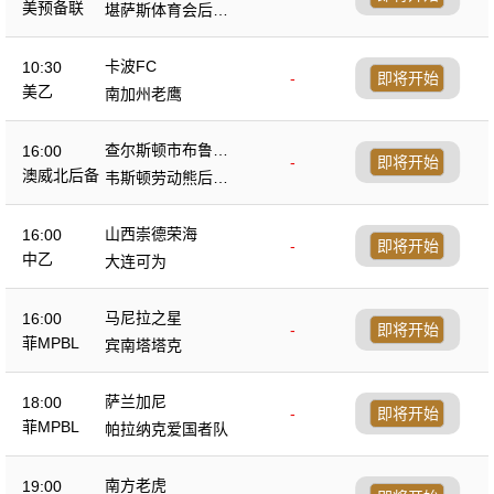
美预备联
堪萨斯体育会后备
队
卡波FC
10:30
-
即将开始
美乙
南加州老鹰
查尔斯顿市布鲁斯
16:00
-
即将开始
后备队
澳威北后备
韦斯顿劳动熊后备
队
山西崇德荣海
16:00
-
即将开始
中乙
大连可为
马尼拉之星
16:00
-
即将开始
菲MPBL
宾南塔塔克
萨兰加尼
18:00
-
即将开始
菲MPBL
帕拉纳克爱国者队
南方老虎
19:00