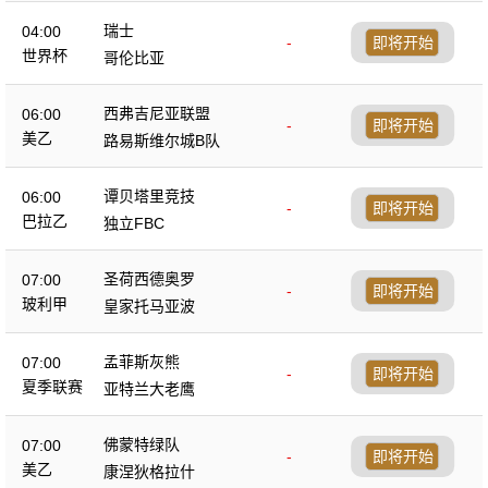
瑞士
04:00
-
即将开始
世界杯
哥伦比亚
西弗吉尼亚联盟
06:00
-
即将开始
美乙
路易斯维尔城B队
谭贝塔里竞技
06:00
-
即将开始
巴拉乙
独立FBC
圣荷西德奥罗
07:00
-
即将开始
玻利甲
皇家托马亚波
孟菲斯灰熊
07:00
-
即将开始
夏季联赛
亚特兰大老鹰
佛蒙特绿队
07:00
-
即将开始
美乙
康涅狄格拉什