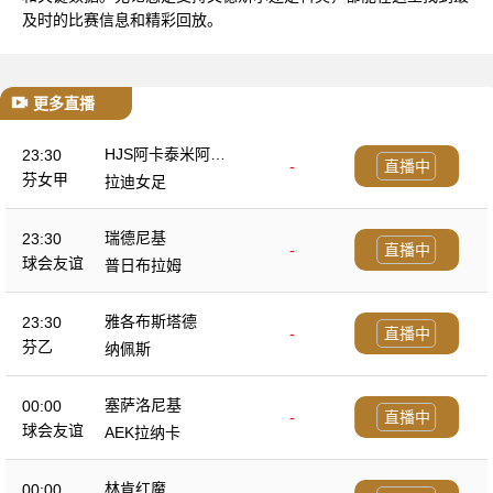
及时的比赛信息和精彩回放。
更多直播
HJS阿卡泰米阿女
23:30
-
直播中
足
芬女甲
拉迪女足
瑞德尼基
23:30
-
直播中
球会友谊
普日布拉姆
雅各布斯塔德
23:30
-
直播中
芬乙
纳佩斯
塞萨洛尼基
00:00
-
直播中
球会友谊
AEK拉纳卡
林肯红魔
00:00