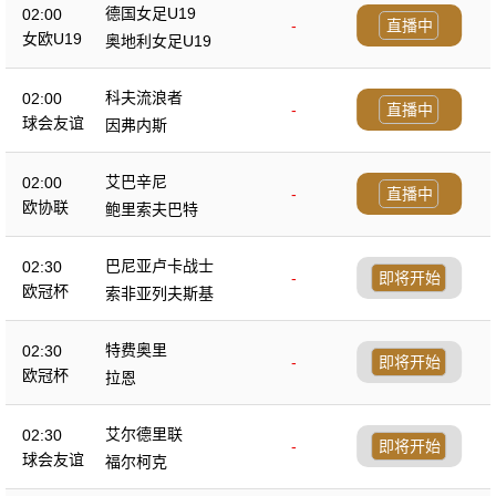
德国女足U19
02:00
-
直播中
女欧U19
奥地利女足U19
科夫流浪者
02:00
-
直播中
球会友谊
因弗内斯
艾巴辛尼
02:00
-
直播中
欧协联
鲍里索夫巴特
巴尼亚卢卡战士
02:30
-
即将开始
欧冠杯
索非亚列夫斯基
特费奥里
02:30
-
即将开始
欧冠杯
拉恩
艾尔德里联
02:30
-
即将开始
球会友谊
福尔柯克