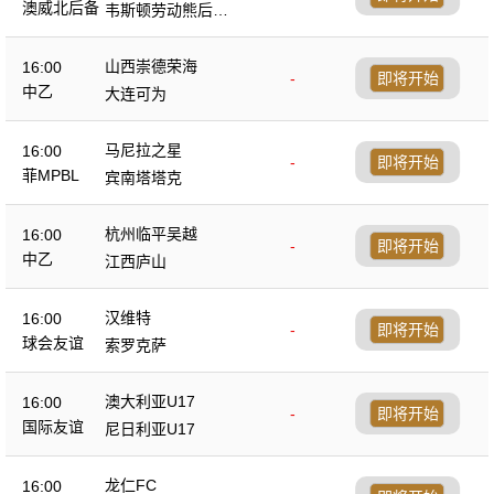
后备队
澳威北后备
韦斯顿劳动熊后备
队
山西崇德荣海
16:00
-
即将开始
中乙
大连可为
马尼拉之星
16:00
-
即将开始
菲MPBL
宾南塔塔克
杭州临平吴越
16:00
-
即将开始
中乙
江西庐山
汉维特
16:00
-
即将开始
球会友谊
索罗克萨
澳大利亚U17
16:00
-
即将开始
国际友谊
尼日利亚U17
龙仁FC
16:00