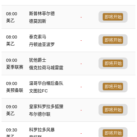
斯普林菲尔德
08:00
-
即将开始
美乙
德莫因斯
泰克索马
08:00
-
即将开始
美乙
丹顿迪亚波罗
犹他爵士
09:00
-
即将开始
夏季联赛
俄克拉荷马城雷霆
温哥华白帽后备队
09:00
-
即将开始
美预备联
文图拉FC
皇家科罗拉多狐狸
09:00
-
即将开始
美乙
布尔德尔联
科罗拉多风暴
09:30
-
即将开始
美乙