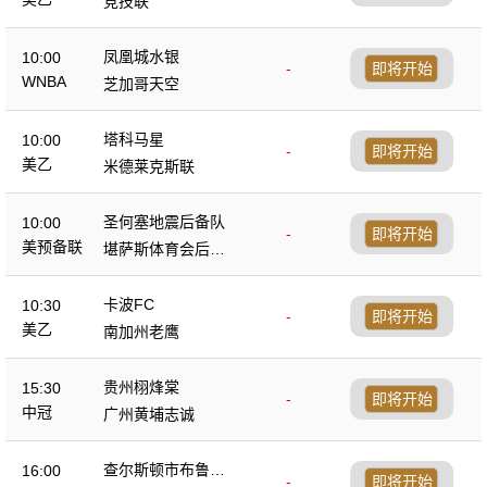
竞技联
凤凰城水银
10:00
-
即将开始
WNBA
芝加哥天空
塔科马星
10:00
-
即将开始
美乙
米德莱克斯联
圣何塞地震后备队
10:00
-
即将开始
美预备联
堪萨斯体育会后备
队
卡波FC
10:30
-
即将开始
美乙
南加州老鹰
贵州栩烽棠
15:30
-
即将开始
中冠
广州黄埔志诚
查尔斯顿市布鲁斯
16:00
-
即将开始