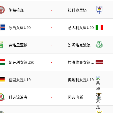
-
施特拉森
拉科奥里塔
-
冰岛女篮U20
意大利女篮U20
-
弗洛里亚纳
沙姆洛克流浪
-
匈牙利女篮U20
拉脱维亚女篮U2
0
-
德国女足U19
奥地利女足U19
-
科夫流浪者
因弗内斯