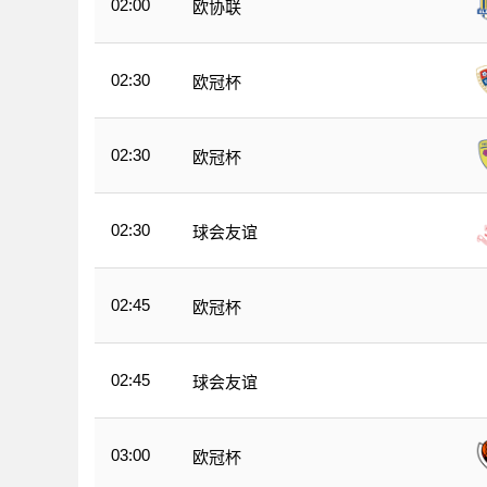
02:00
欧协联
02:30
欧冠杯
02:30
欧冠杯
02:30
球会友谊
02:45
欧冠杯
02:45
球会友谊
03:00
欧冠杯