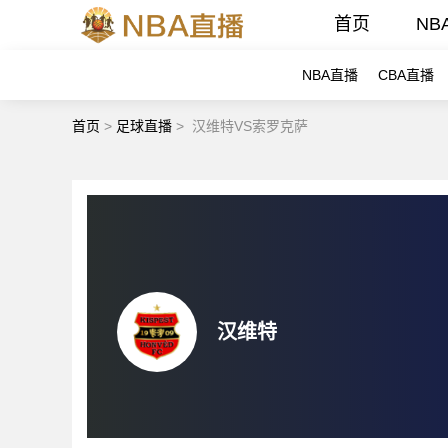
首页
NB
NBA直播
CBA直播
首页
>
足球直播
>
汉维特VS索罗克萨
汉维特