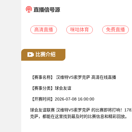
高清直播
咪咕体育
免费直播
比赛介绍
【赛事名称】
汉维特VS索罗克萨 高清在线直播
【赛事分类】
球会友谊
【开赛时间】
2026-07-08 16:00:00
球会友谊联赛 汉维特VS索罗克萨 的比赛即将打响！1
克萨，都能在这里找到最及时的比赛信息和精彩回放。