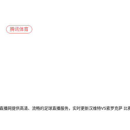
腾讯体育
78直播网提供高清、流畅的足球直播服务，实时更新汉维特VS索罗克萨 