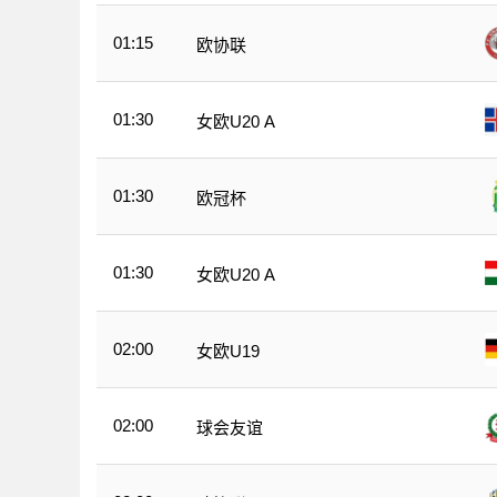
01:15
欧协联
01:30
女欧U20 A
01:30
欧冠杯
01:30
女欧U20 A
02:00
女欧U19
02:00
球会友谊