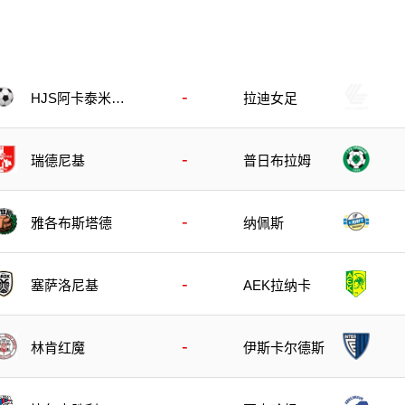
-
HJS阿卡泰米阿
拉迪女足
女足
-
瑞德尼基
普日布拉姆
-
雅各布斯塔德
纳佩斯
-
塞萨洛尼基
AEK拉纳卡
-
林肯红魔
伊斯卡尔德斯