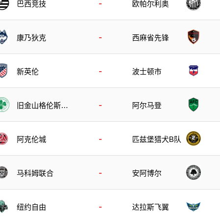
-
巴西竞技
欧帕尔利奥
-
康乃狄克
西麻省先锋
-
波士顿市
新英伦
-
旧金山格伦斯S
阿尔马登
C
-
阿克伦城
匹兹堡猎犬B队
-
马科姆联合
安阿博尔
-
纽约自由
达拉斯飞翼