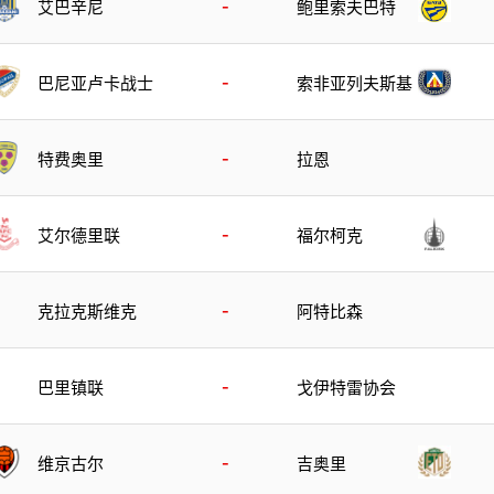
-
艾巴辛尼
鲍里索夫巴特
-
巴尼亚卢卡战士
索非亚列夫斯基
-
特费奥里
拉恩
-
艾尔德里联
福尔柯克
-
克拉克斯维克
阿特比森
-
巴里镇联
戈伊特雷协会
-
维京古尔
吉奥里