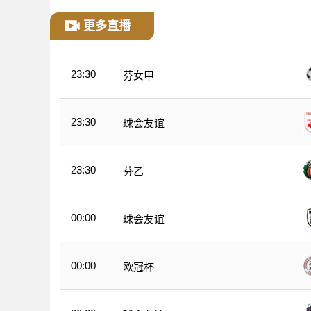
更多直播
23:30
芬女甲
23:30
球会友谊
23:30
芬乙
00:00
球会友谊
00:00
欧冠杯