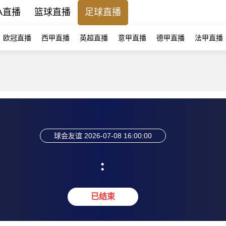
A直播
篮球直播
足球直播
欧冠直播
西甲直播
英超直播
意甲直播
德甲直播
法甲直播
球会友谊
2026-07-08 16:00:00
:
已结束