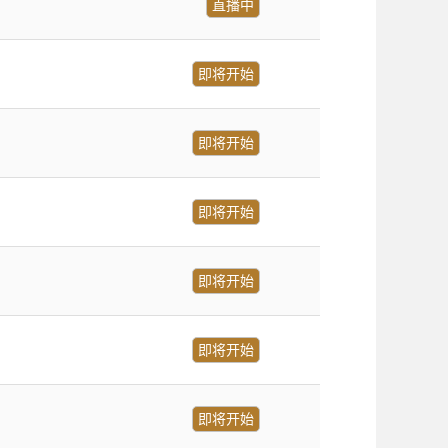
直播中
即将开始
即将开始
即将开始
即将开始
即将开始
即将开始