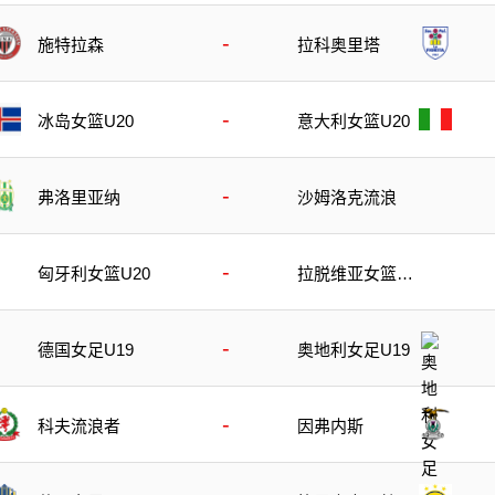
-
施特拉森
拉科奥里塔
-
冰岛女篮U20
意大利女篮U20
-
弗洛里亚纳
沙姆洛克流浪
-
匈牙利女篮U20
拉脱维亚女篮U2
0
-
德国女足U19
奥地利女足U19
-
科夫流浪者
因弗内斯