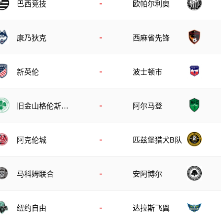
-
巴西竞技
欧帕尔利奥
-
康乃狄克
西麻省先锋
-
波士顿市
新英伦
-
旧金山格伦斯S
阿尔马登
C
-
阿克伦城
匹兹堡猎犬B队
-
马科姆联合
安阿博尔
-
纽约自由
达拉斯飞翼