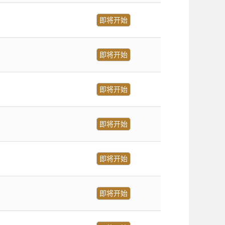
即将开始
即将开始
即将开始
即将开始
即将开始
即将开始