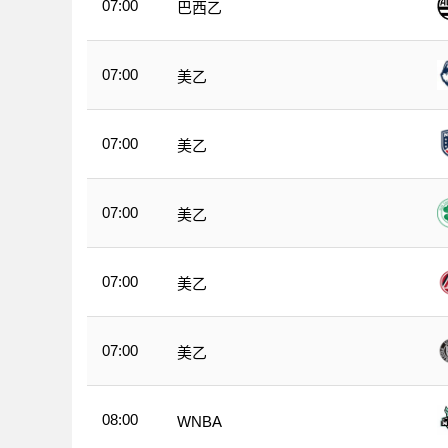
07:00
巴西乙
07:00
美乙
07:00
美乙
07:00
美乙
07:00
美乙
07:00
美乙
08:00
WNBA