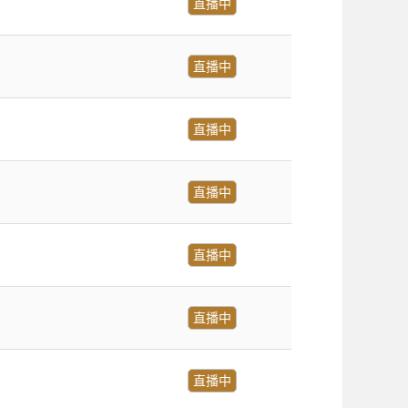
直播中
直播中
直播中
直播中
直播中
直播中
直播中