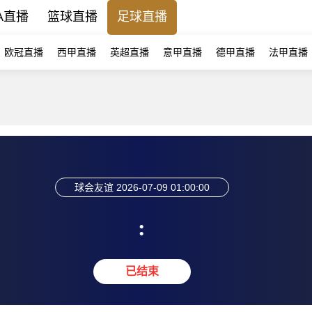
A直播
篮球直播
足球直播
欧冠直播
西甲直播
英超直播
意甲直播
德甲直播
法甲直播
球会友谊
2026-07-09 01:00:00
:
已结束