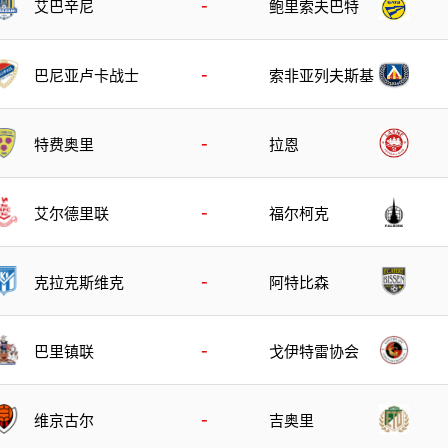
-
艾巴辛尼
鲍里索夫巴特
-
巴尼亚卢卡战士
索非亚列夫斯基
-
特费奥里
拉恩
-
艾尔德里联
福尔柯克
-
克拉克斯维克
阿特比森
-
巴里镇联
戈伊特雷协会
-
维京古尔
吉奥里