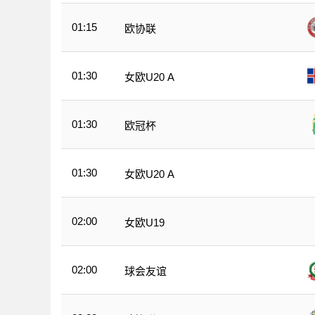
01:15
欧协联
01:30
女欧U20 A
01:30
欧冠杯
01:30
女欧U20 A
02:00
女欧U19
02:00
球会友谊