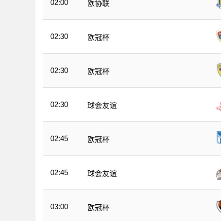
02:00
欧协联
02:30
欧冠杯
02:30
欧冠杯
02:30
球会友谊
02:45
欧冠杯
02:45
球会友谊
03:00
欧冠杯