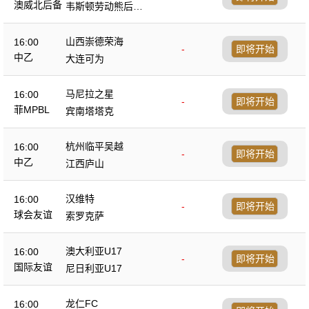
后备队
澳威北后备
韦斯顿劳动熊后备
队
山西崇德荣海
16:00
-
即将开始
中乙
大连可为
马尼拉之星
16:00
-
即将开始
菲MPBL
宾南塔塔克
杭州临平吴越
16:00
-
即将开始
中乙
江西庐山
汉维特
16:00
-
即将开始
球会友谊
索罗克萨
澳大利亚U17
16:00
-
即将开始
国际友谊
尼日利亚U17
龙仁FC
16:00