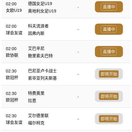
德国女足U19
02:00
-
直播中
女欧U19
奥地利女足U19
科夫流浪者
02:00
-
直播中
球会友谊
因弗内斯
艾巴辛尼
02:00
-
直播中
欧协联
鲍里索夫巴特
巴尼亚卢卡战士
02:30
-
即将开始
欧冠杯
索非亚列夫斯基
特费奥里
02:30
-
即将开始
欧冠杯
拉恩
艾尔德里联
02:30
-
即将开始
球会友谊
福尔柯克