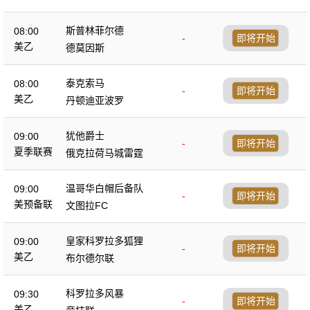
斯普林菲尔德
08:00
-
即将开始
美乙
德莫因斯
泰克索马
08:00
-
即将开始
美乙
丹顿迪亚波罗
犹他爵士
09:00
-
即将开始
夏季联赛
俄克拉荷马城雷霆
温哥华白帽后备队
09:00
-
即将开始
美预备联
文图拉FC
皇家科罗拉多狐狸
09:00
-
即将开始
美乙
布尔德尔联
科罗拉多风暴
09:30
-
即将开始
美乙