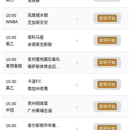
竞技联
凤凰城水银
10:00
-
即将开始
WNBA
芝加哥天空
塔科马星
10:00
-
即将开始
美乙
米德莱克斯联
圣何塞地震后备队
10:00
-
即将开始
美预备联
堪萨斯体育会后备
队
卡波FC
10:30
-
即将开始
美乙
南加州老鹰
贵州栩烽棠
15:30
-
即将开始
中冠
广州黄埔志诚
查尔斯顿市布鲁斯
16:00
-
即将开始