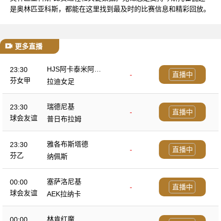
是奥林匹亚科斯，都能在这里找到最及时的比赛信息和精彩回放。
更多直播
HJS阿卡泰米阿女
23:30
-
直播中
足
芬女甲
拉迪女足
瑞德尼基
23:30
-
直播中
球会友谊
普日布拉姆
雅各布斯塔德
23:30
-
直播中
芬乙
纳佩斯
塞萨洛尼基
00:00
-
直播中
球会友谊
AEK拉纳卡
林肯红魔
00:00