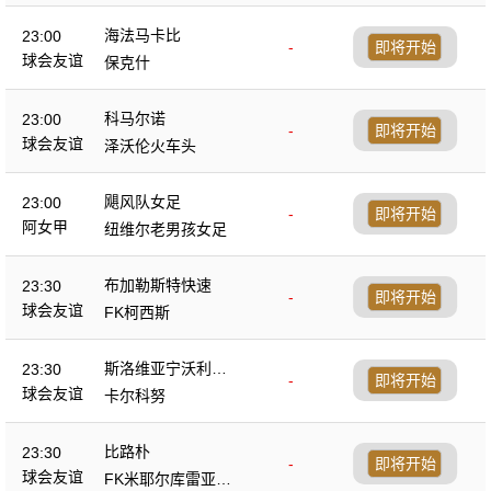
海法马卡比
23:00
-
即将开始
球会友谊
保克什
科马尔诺
23:00
-
即将开始
球会友谊
泽沃伦火车头
飓风队女足
23:00
-
即将开始
阿女甲
纽维尔老男孩女足
布加勒斯特快速
23:30
-
即将开始
球会友谊
FK柯西斯
斯洛维亚宁沃利博
23:30
-
即将开始
茨
球会友谊
卡尔科努
比路朴
23:30
-
即将开始
球会友谊
FK米耶尔库雷亚丘