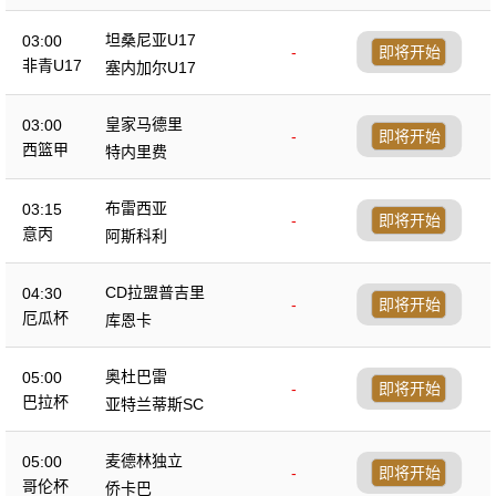
坦桑尼亚U17
03:00
-
即将开始
非青U17
塞内加尔U17
皇家马德里
03:00
-
即将开始
西篮甲
特内里费
布雷西亚
03:15
-
即将开始
意丙
阿斯科利
CD拉盟普吉里
04:30
-
即将开始
厄瓜杯
库恩卡
奥杜巴雷
05:00
-
即将开始
巴拉杯
亚特兰蒂斯SC
麦德林独立
05:00
-
即将开始
哥伦杯
侨卡巴