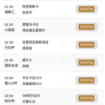
阿西里斯卡
01:30
-
即将开始
瑞典乙
安高平
里雄马卡比
01:55
-
即将开始
以篮超
特拉维夫夏普尔
克莱西亚莱斯竞技
02:30
-
即将开始
巴拉杯
迪亚兹
威尔士
02:45
-
即将开始
国际友谊
加纳
辛达卡拉U23
03:00
-
即将开始
葡U23杯
吉维森特U23
SM阿尔及尔
03:00
-
即将开始
阿尔甲
贝鲁扎达