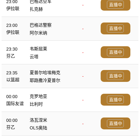
巴格达空军
23:00
-
直播中
伊拉联
扎克赫
巴格达警察
23:00
-
直播中
伊拉联
阿尔米纳
韦斯屈莱
23:30
-
直播中
芬乙
云塔
夏普尔哈埃梅克
23:35
-
直播中
以篮超
耶路撒冷夏普尔
克罗地亚
00:00
-
直播中
国际友谊
比利时
洛瓦涅米
00:00
-
直播中
芬乙
OLS奥陆