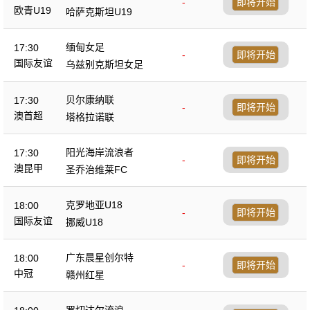
-
即将开始
欧青U19
哈萨克斯坦U19
缅甸女足
17:30
-
即将开始
国际友谊
乌兹别克斯坦女足
贝尔康纳联
17:30
-
即将开始
澳首超
塔格拉诺联
阳光海岸流浪者
17:30
-
即将开始
澳昆甲
圣乔治维莱FC
克罗地亚U18
18:00
-
即将开始
国际友谊
挪威U18
广东晨星创尔特
18:00
-
即将开始
中冠
赣州红星
罗切达尔流浪