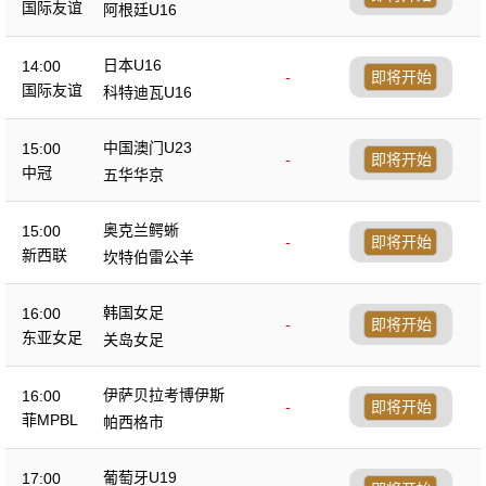
国际友谊
阿根廷U16
日本U16
14:00
-
即将开始
国际友谊
科特迪瓦U16
中国澳门U23
15:00
-
即将开始
中冠
五华华京
奥克兰鳄蜥
15:00
-
即将开始
新西联
坎特伯雷公羊
韩国女足
16:00
-
即将开始
东亚女足
关岛女足
伊萨贝拉考博伊斯
16:00
-
即将开始
菲MPBL
帕西格市
葡萄牙U19
17:00