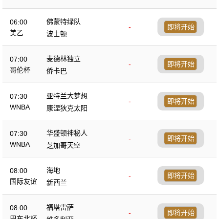
佛蒙特绿队
06:00
-
即将开始
美乙
波士顿
麦德林独立
07:00
-
即将开始
哥伦杯
侨卡巴
亚特兰大梦想
07:30
-
即将开始
WNBA
康涅狄克太阳
华盛顿神秘人
07:30
-
即将开始
WNBA
芝加哥天空
海地
08:00
-
即将开始
国际友谊
新西兰
福塔雷萨
08:00
-
即将开始
巴东北杯