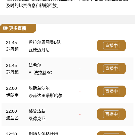
及时的比赛信息和精彩回放。
更多直播
希拉尔恩图曼B队
21:45
-
直播中
苏丹超
瓦德迈丹尼
法希尔
21:45
-
直播中
苏丹超
AL法拉赫SC
埃斯兰沙尔
22:00
-
直播中
伊朗甲
沙赫达里诺斯哈尔
格鲁达兹
22:00
-
直播中
波兰乙
桑德克亚
谢纳瓦尔格什姆
22:30