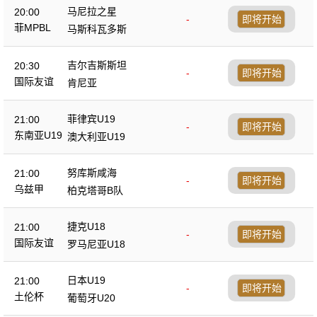
马尼拉之星
20:00
-
即将开始
菲MPBL
马斯科瓦多斯
吉尔吉斯斯坦
20:30
-
即将开始
国际友谊
肯尼亚
菲律宾U19
21:00
-
即将开始
东南亚U19
澳大利亚U19
努库斯咸海
21:00
-
即将开始
乌兹甲
柏克塔哥B队
捷克U18
21:00
-
即将开始
国际友谊
罗马尼亚U18
日本U19
21:00
-
即将开始
土伦杯
葡萄牙U20