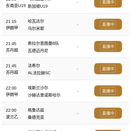
-
直播中
东南亚U19
新加坡U19
哈瓦达尔
21:15
-
直播中
伊朗甲
乌尔米耶
希拉尔恩图曼B队
21:45
-
直播中
苏丹超
瓦德迈丹尼
法希尔
21:45
-
直播中
苏丹超
AL法拉赫SC
埃斯兰沙尔
22:00
-
直播中
伊朗甲
沙赫达里诺斯哈尔
格鲁达兹
22:00
-
直播中
波兰乙
桑德克亚