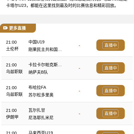
卡塔尔U23，都能在这里找到最及时的比赛信息和精彩回放。
更多直播
中国U19
21:00
-
直播中
土伦杯
刚果民主共和国U2
3
卡拉卡尔帕克斯坦F
21:00
-
直播中
A
乌兹职联
纳萨夫B队
布哈拉FA
21:00
-
直播中
乌兹职联
苏尔松多里奥
瓦尔扎甘
21:00
-
直播中
伊朗甲
尼洛耶扎米尼
马来西亚U19
21:00