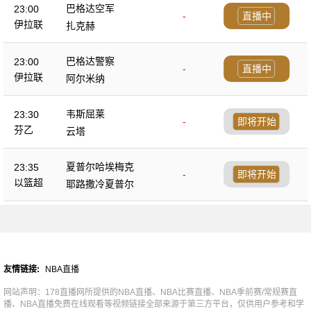
巴格达空军
23:00
-
直播中
伊拉联
扎克赫
巴格达警察
23:00
-
直播中
伊拉联
阿尔米纳
韦斯屈莱
23:30
-
即将开始
芬乙
云塔
夏普尔哈埃梅克
23:35
-
即将开始
以篮超
耶路撒冷夏普尔
友情链接:
NBA直播
网站声明：178直播网所提供的NBA直播、NBA比赛直播、NBA季前赛/常规赛直
播、NBA直播免费在线观看等视频链接全部来源于第三方平台，仅供用户参考和学