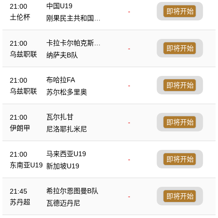
中国U19
21:00
-
即将开始
土伦杯
刚果民主共和国U2
3
卡拉卡尔帕克斯坦F
21:00
-
即将开始
A
乌兹职联
纳萨夫B队
布哈拉FA
21:00
-
即将开始
乌兹职联
苏尔松多里奥
瓦尔扎甘
21:00
-
即将开始
伊朗甲
尼洛耶扎米尼
马来西亚U19
21:00
-
即将开始
东南亚U19
新加坡U19
希拉尔恩图曼B队
21:45
-
即将开始
苏丹超
瓦德迈丹尼