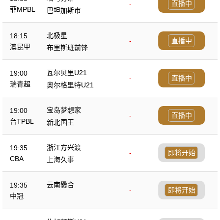
-
直播中
菲MPBL
巴坦加斯市
北极星
18:15
-
直播中
澳昆甲
布里斯班前锋
瓦尔贝里U21
19:00
-
直播中
瑞青超
奥尔格里特U21
宝岛梦想家
19:00
-
直播中
台TPBL
新北国王
浙江方兴渡
19:35
-
即将开始
CBA
上海久事
云南爨合
19:35
-
即将开始
中冠