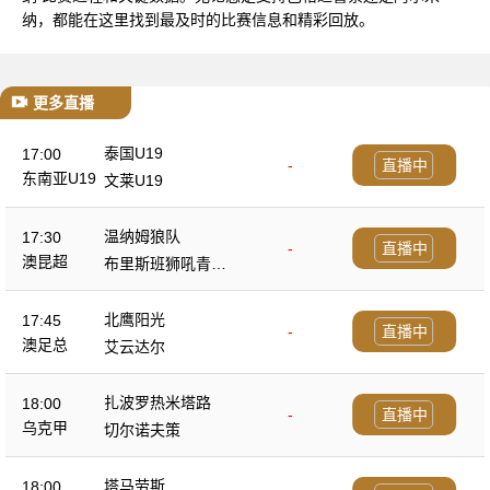
纳，都能在这里找到最及时的比赛信息和精彩回放。
更多直播
泰国U19
17:00
-
直播中
东南亚U19
文莱U19
温纳姆狼队
17:30
-
直播中
澳昆超
布里斯班狮吼青年
队
北鹰阳光
17:45
-
直播中
澳足总
艾云达尔
扎波罗热米塔路
18:00
-
直播中
乌克甲
切尔诺夫策
塔马劳斯
18:00