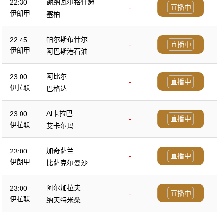
谢纳瓦尔格什姆
22:30
-
直播中
伊朗甲
塞柏
帕尔斯布什尔
22:45
-
直播中
伊朗甲
阿巴斯港石油
阿比尔
23:00
-
直播中
伊拉联
巴格达
Al卡拉巴
23:00
-
直播中
伊拉联
艾卡尔玛
加奇萨兰
23:00
-
直播中
伊朗甲
比萨克尔曼沙
阿尔加拉夫
23:00
-
直播中
伊拉联
纳夫特米桑