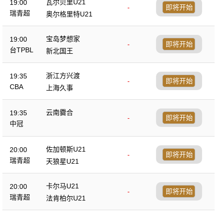
瓦尔贝里U21
19:00
-
即将开始
瑞青超
奥尔格里特U21
宝岛梦想家
19:00
-
即将开始
台TPBL
新北国王
浙江方兴渡
19:35
-
即将开始
CBA
上海久事
云南爨合
19:35
-
即将开始
中冠
佐加顿斯U21
20:00
-
即将开始
瑞青超
天狼星U21
卡尔马U21
20:00
-
即将开始
瑞青超
法肯柏尔U21