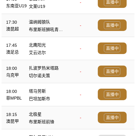
-
直播中
东南亚U19
文莱U19
温纳姆狼队
17:30
-
直播中
澳昆超
布里斯班狮吼青年
队
北鹰阳光
17:45
-
直播中
澳足总
艾云达尔
扎波罗热米塔路
18:00
-
直播中
乌克甲
切尔诺夫策
塔马劳斯
18:00
-
直播中
菲MPBL
巴坦加斯市
北极星
18:15
-
直播中
澳昆甲
布里斯班前锋