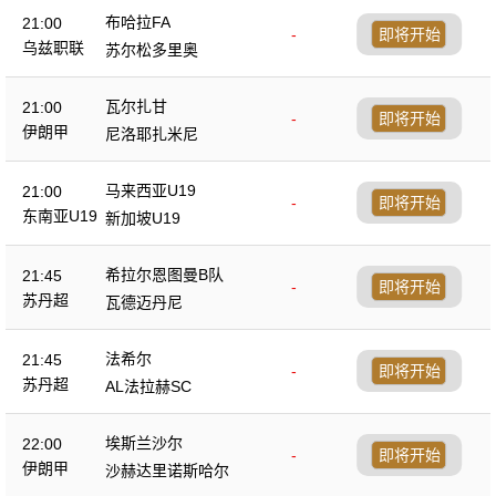
布哈拉FA
21:00
-
即将开始
乌兹职联
苏尔松多里奥
瓦尔扎甘
21:00
-
即将开始
伊朗甲
尼洛耶扎米尼
马来西亚U19
21:00
-
即将开始
东南亚U19
新加坡U19
希拉尔恩图曼B队
21:45
-
即将开始
苏丹超
瓦德迈丹尼
法希尔
21:45
-
即将开始
苏丹超
AL法拉赫SC
埃斯兰沙尔
22:00
-
即将开始
伊朗甲
沙赫达里诺斯哈尔