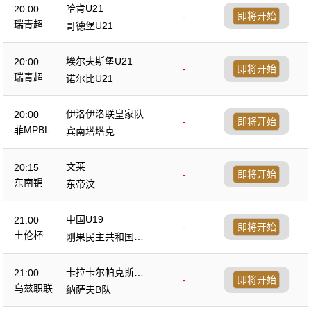
哈肯U21
20:00
-
即将开始
瑞青超
哥德堡U21
埃尔夫斯堡U21
20:00
-
即将开始
瑞青超
诺尔比U21
伊洛伊洛联皇家队
20:00
-
即将开始
菲MPBL
宾南塔塔克
文莱
20:15
-
即将开始
东南锦
东帝汶
中国U19
21:00
-
即将开始
土伦杯
刚果民主共和国U2
3
卡拉卡尔帕克斯坦F
21:00
-
即将开始
A
乌兹职联
纳萨夫B队