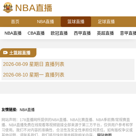
首页
NBA直播
篮球直播
足球直播
NBA直播
CBA直播
欧冠直播
西甲直播
英超直播
意甲直
土篮超直播
2026-08-09 星期日 直播列表
2026-08-10 星期一 直播列表
友情链接:
NBA直播
网站声明：178直播网所提供的NBA直播、NBA比赛直播、NBA季前赛/常规赛直
播、NBA直播免费在线观看等视频链接全部来源于第三方平台，仅供用户参考和学
习使用。我们不对内容的准确性、合法性及安全性承担任何责任。如有版权争议或
其他问题，请联系我们，我们将尽快处理并移除相关内容。
网站地图