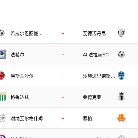
-
希拉尔恩图曼B
瓦德迈丹尼
队
-
法希尔
AL法拉赫SC
-
埃斯兰沙尔
沙赫达里诺斯哈
尔
-
格鲁达兹
桑德克亚
-
谢纳瓦尔格什姆
塞柏