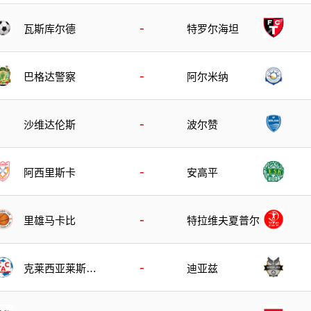
-
瓦斯库尔德
特罗尔海坦
-
巴格达警察
阿尔米纳
-
沙维达伦斯
波尔赞
-
阿西里斯卡
安高平
-
里雄马卡比
特拉维夫夏普尔
-
克莱西亚莱斯竞
迪亚兹
技