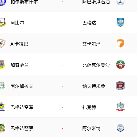
-
帕尔斯布什尔
阿巴斯港石油
-
阿比尔
巴格达
-
Al卡拉巴
艾卡尔玛
-
加奇萨兰
比萨克尔曼沙
-
阿尔加拉夫
纳夫特米桑
-
巴格达空军
扎克赫
-
巴格达警察
阿尔米纳