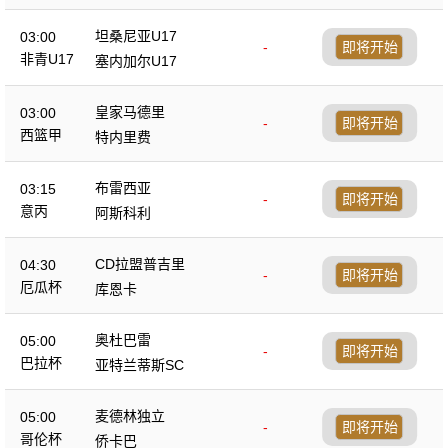
坦桑尼亚U17
03:00
-
即将开始
非青U17
塞内加尔U17
皇家马德里
03:00
-
即将开始
西篮甲
特内里费
布雷西亚
03:15
-
即将开始
意丙
阿斯科利
CD拉盟普吉里
04:30
-
即将开始
厄瓜杯
库恩卡
奥杜巴雷
05:00
-
即将开始
巴拉杯
亚特兰蒂斯SC
麦德林独立
05:00
-
即将开始
哥伦杯
侨卡巴