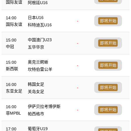
国际友谊
阿根廷U16
日本U16
14:00
-
即将开始
国际友谊
科特迪瓦U16
中国澳门U23
15:00
-
即将开始
中冠
五华华京
奥克兰鳄蜥
15:00
-
即将开始
新西联
坎特伯雷公羊
韩国女足
16:00
-
即将开始
东亚女足
关岛女足
伊萨贝拉考博伊斯
16:00
-
即将开始
菲MPBL
帕西格市
葡萄牙U19
17:00