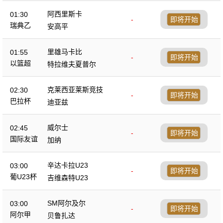
阿西里斯卡
01:30
-
即将开始
瑞典乙
安高平
里雄马卡比
01:55
-
即将开始
以篮超
特拉维夫夏普尔
克莱西亚莱斯竞技
02:30
-
即将开始
巴拉杯
迪亚兹
威尔士
02:45
-
即将开始
国际友谊
加纳
辛达卡拉U23
03:00
-
即将开始
葡U23杯
吉维森特U23
SM阿尔及尔
03:00
-
即将开始
阿尔甲
贝鲁扎达