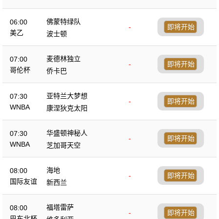
佛蒙特绿队
06:00
-
即将开始
美乙
波士顿
麦德林独立
07:00
-
即将开始
哥伦杯
侨卡巴
亚特兰大梦想
07:30
-
即将开始
WNBA
康涅狄克太阳
华盛顿神秘人
07:30
-
即将开始
WNBA
芝加哥天空
海地
08:00
-
即将开始
国际友谊
新西兰
福塔雷萨
08:00
-
即将开始
巴东北杯