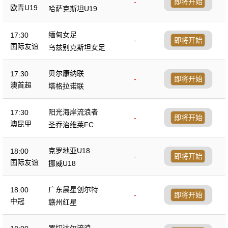
-
即将开始
欧青U19
哈萨克斯坦U19
缅甸女足
17:30
-
即将开始
国际友谊
乌兹别克斯坦女足
贝尔康纳联
17:30
-
即将开始
澳首超
塔格拉诺联
阳光海岸流浪者
17:30
-
即将开始
澳昆甲
圣乔治维莱FC
克罗地亚U18
18:00
-
即将开始
国际友谊
挪威U18
广东晨星创尔特
18:00
-
即将开始
中冠
赣州红星
罗切达尔流浪