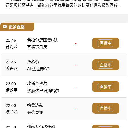
还是贝拉萨特吉，都能在这里找到最及时的比赛信息和精彩回放。
更多直播
希拉尔恩图曼B队
21:45
-
直播中
苏丹超
瓦德迈丹尼
法希尔
21:45
-
直播中
苏丹超
AL法拉赫SC
埃斯兰沙尔
22:00
-
直播中
伊朗甲
沙赫达里诺斯哈尔
格鲁达兹
22:00
-
直播中
波兰乙
桑德克亚
谢纳瓦尔格什姆
22:30