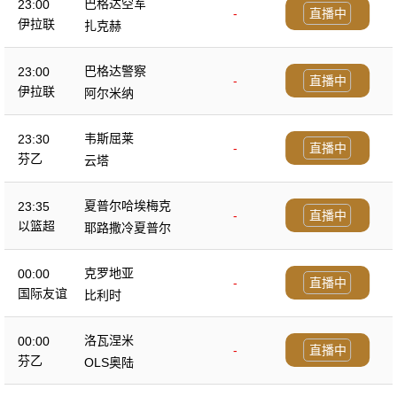
巴格达空军
23:00
-
直播中
伊拉联
扎克赫
巴格达警察
23:00
-
直播中
伊拉联
阿尔米纳
韦斯屈莱
23:30
-
直播中
芬乙
云塔
夏普尔哈埃梅克
23:35
-
直播中
以篮超
耶路撒冷夏普尔
克罗地亚
00:00
-
直播中
国际友谊
比利时
洛瓦涅米
00:00
-
直播中
芬乙
OLS奥陆