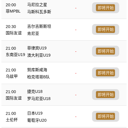
马尼拉之星
20:00
-
即将开始
菲MPBL
马斯科瓦多斯
吉尔吉斯斯坦
20:30
-
即将开始
国际友谊
肯尼亚
菲律宾U19
21:00
-
即将开始
东南亚U19
澳大利亚U19
努库斯咸海
21:00
-
即将开始
乌兹甲
柏克塔哥B队
捷克U18
21:00
-
即将开始
国际友谊
罗马尼亚U18
日本U19
21:00
-
即将开始
土伦杯
葡萄牙U20