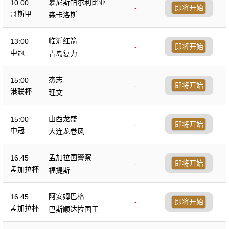
慕尼斯帕尔利比亚
10:00
-
即将开始
哥斯甲
森卡洛斯
临沂红箭
13:00
-
即将开始
中冠
青岛复力
杰志
15:00
-
即将开始
港联杯
理文
山西龙盛
15:00
-
即将开始
中冠
大连龙卷风
孟加拉国警察
16:45
-
即将开始
孟加拉杯
福提斯
阿安姆巴格
16:45
-
即将开始
孟加拉杯
巴斯顺达拉国王