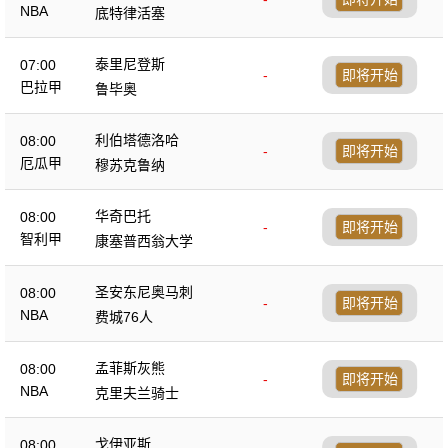
NBA
底特律活塞
泰里尼登斯
07:00
-
即将开始
巴拉甲
鲁毕奥
利伯塔德洛哈
08:00
-
即将开始
厄瓜甲
穆苏克鲁纳
华奇巴托
08:00
-
即将开始
智利甲
康塞普西翁大学
圣安东尼奥马刺
08:00
-
即将开始
NBA
费城76人
孟菲斯灰熊
08:00
-
即将开始
NBA
克里夫兰骑士
戈伊亚斯
08:00