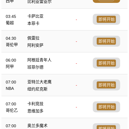
西甲
比利亚雷亚尔
卡萨比亚
03:45
-
即将开始
葡超
本菲卡
佩雷拉
04:30
-
即将开始
哥伦甲
阿利安萨
阿根廷青年人
06:00
-
即将开始
阿甲
班菲尔德
亚特兰大老鹰
07:00
-
即将开始
NBA
纽约尼克斯
卡利竞技
07:00
-
即将开始
哥伦乙
恩维加多
奥兰多魔术
07:00
-
即将开始