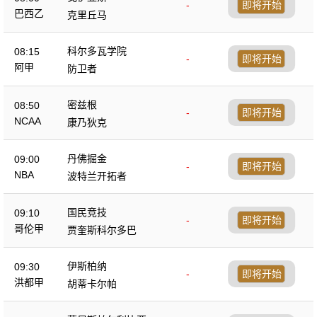
-
即将开始
巴西乙
克里丘马
科尔多瓦学院
08:15
-
即将开始
阿甲
防卫者
密兹根
08:50
-
即将开始
NCAA
康乃狄克
丹佛掘金
09:00
-
即将开始
NBA
波特兰开拓者
国民竞技
09:10
-
即将开始
哥伦甲
贾奎斯科尔多巴
伊斯柏纳
09:30
-
即将开始
洪都甲
胡蒂卡尔帕