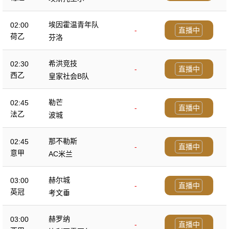
埃因霍温青年队
02:00
-
直播中
荷乙
芬洛
希洪竞技
02:30
-
直播中
西乙
皇家社会B队
勒芒
02:45
-
直播中
法乙
波城
那不勒斯
02:45
-
直播中
意甲
AC米兰
赫尔城
03:00
-
直播中
英冠
考文垂
赫罗纳
03:00
-
直播中