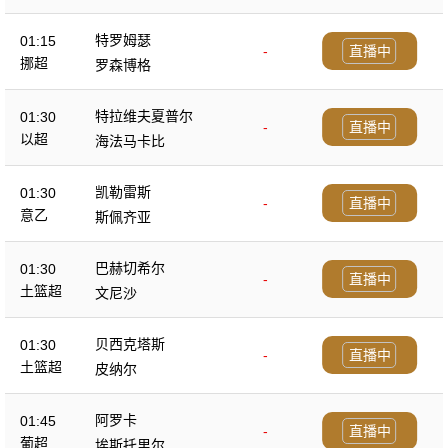
塞尔
特罗姆瑟
01:15
-
直播中
挪超
罗森博格
特拉维夫夏普尔
01:30
-
直播中
以超
海法马卡比
凯勒雷斯
01:30
-
直播中
意乙
斯佩齐亚
巴赫切希尔
01:30
-
直播中
土篮超
文尼沙
贝西克塔斯
01:30
-
直播中
土篮超
皮纳尔
阿罗卡
01:45
-
直播中
葡超
埃斯托里尔