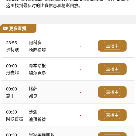
这里找到最及时的比赛信息和精彩回放。
更多直播
阿科多
23:55
-
直播中
沙特联
哈萨征服
哥本哈根
00:00
-
直播中
丹麦超
锡尔克堡
比萨
00:00
-
直播中
意甲
都灵
沙迦
00:30
-
直播中
阿联酋超
迪拜祈祷
皇家奥维耶多
00:30