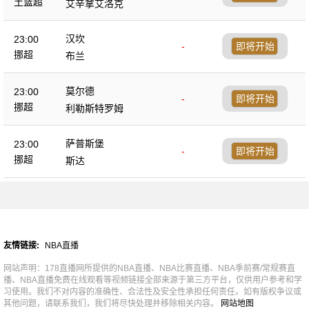
土篮超
艾辛拿艾洛克
汉坎
23:00
-
即将开始
挪超
布兰
莫尔德
23:00
-
即将开始
挪超
利勒斯特罗姆
萨普斯堡
23:00
-
即将开始
挪超
斯达
友情链接:
NBA直播
网站声明：178直播网所提供的NBA直播、NBA比赛直播、NBA季前赛/常规赛直
播、NBA直播免费在线观看等视频链接全部来源于第三方平台，仅供用户参考和学
习使用。我们不对内容的准确性、合法性及安全性承担任何责任。如有版权争议或
其他问题，请联系我们，我们将尽快处理并移除相关内容。
网站地图