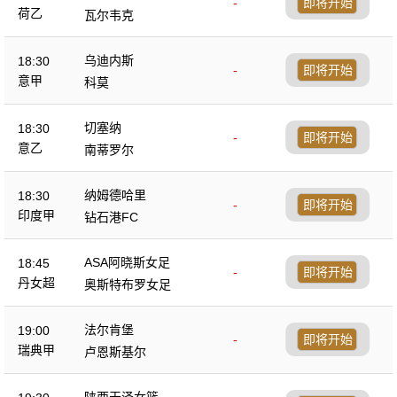
-
即将开始
荷乙
瓦尔韦克
乌迪内斯
18:30
-
即将开始
意甲
科莫
切塞纳
18:30
-
即将开始
意乙
南蒂罗尔
纳姆德哈里
18:30
-
即将开始
印度甲
钻石港FC
ASA阿晓斯女足
18:45
-
即将开始
丹女超
奥斯特布罗女足
法尔肯堡
19:00
-
即将开始
瑞典甲
卢恩斯基尔
陕西天泽女篮