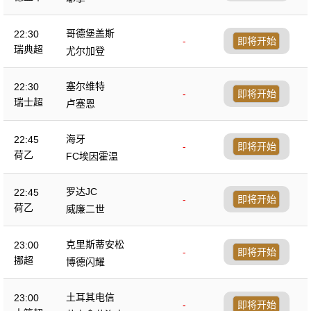
哥德堡盖斯
22:30
-
即将开始
瑞典超
尤尔加登
塞尔维特
22:30
-
即将开始
瑞士超
卢塞恩
海牙
22:45
-
即将开始
荷乙
FC埃因霍温
罗达JC
22:45
-
即将开始
荷乙
威廉二世
克里斯蒂安松
23:00
-
即将开始
挪超
博德闪耀
土耳其电信
23:00
-
即将开始