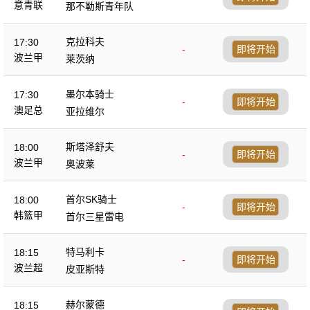
意青联
那不勒斯青年队
克拉科夫
17:30
-
即将开始
波兰甲
莱茨纳
墨尔本骑士
17:30
-
即将开始
澳足总
亚拉维尔
斯塔泽舒夫
18:00
-
即将开始
波兰甲
奥波莱
首尔SK骑士
18:00
-
即将开始
韩篮甲
首尔三星雷电
特马利卡
18:15
-
即将开始
波兰超
皮亚斯特
赫尔蒙德
18:15