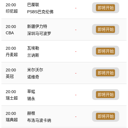
巴厘联
20:00
-
即将开始
印尼超
PSBS巴克伦佛
新疆伊力特
20:00
-
即将开始
CBA
深圳马可波罗
瓦埃勒
20:00
-
即将开始
丹麦超
兰讷斯
米尔沃尔
20:00
-
即将开始
英冠
诺维奇
草蜢
20:00
-
即将开始
瑞士超
锡永
赫根
20:00
-
即将开始
瑞典超
布洛马波卡纳