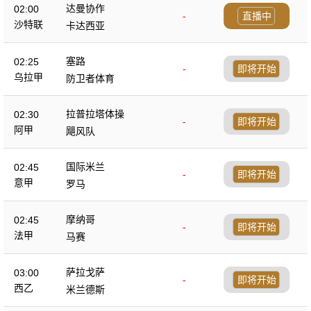
达曼协作
02:00
-
直播中
沙特联
卡达西亚
塞路
02:25
-
即将开始
乌拉甲
防卫者体育
拉普拉塔体操
02:30
-
即将开始
阿甲
飓风队
国际米兰
02:45
-
即将开始
意甲
罗马
摩纳哥
02:45
-
即将开始
法甲
马赛
萨拉戈萨
03:00
-
即将开始
西乙
米兰德斯