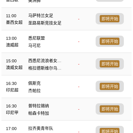
美洲狮
马萨特兰女足
11:00
-
即将开始
墨西女超
圣路易斯竞技女足
悉尼联盟
13:00
-
即将开始
澳威超
马可尼
西悉尼流浪者女足
15:00
-
即将开始
B队
澳威女超
格拉德斯维尔乌鸦
女足
佩斯克
16:30
-
即将开始
印尼超
杰帕拉
普特拉锡纳
16:30
-
即将开始
印尼甲
帕森卡特加
拉齐奥青年队
17:00
-
即将开始