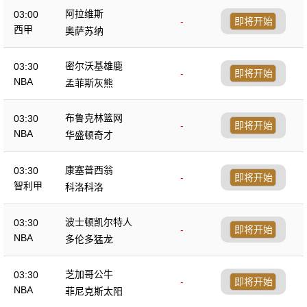
阿拉维斯
03:00
-
即将开始
西甲
奥萨苏纳
密尔沃基雄鹿
03:30
-
即将开始
NBA
孟菲斯灰熊
布鲁克林篮网
03:30
-
即将开始
NBA
华盛顿奇才
康塞普西翁
03:30
-
即将开始
智利甲
科洛科洛
波士顿凯尔特人
03:30
-
即将开始
NBA
多伦多猛龙
芝加哥公牛
03:30
-
即将开始
NBA
菲尼克斯太阳