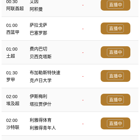
艾因
00:30
-
直播中
阿联酋超
阿积曼
萨拉戈萨
01:00
-
直播中
西篮甲
巴塞罗那
费内巴切
01:00
-
直播中
土超
贝西克塔斯
布加勒斯特快速
01:30
-
直播中
罗甲
克卢日大学
伊斯梅利
02:00
-
直播中
埃及超
塔拉贾伊什
利雅得体育
02:00
-
直播中
沙特联
利雅得青年人