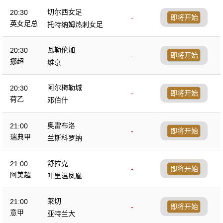
切尔西女足
20:30
-
即将开始
英女足总
托特纳姆热刺女足
瓦勒伦加
20:30
-
即将开始
挪超
维京
阿尔梅勒城
20:30
-
即将开始
荷乙
邓伯什
奥雷布洛
21:00
-
即将开始
瑞典甲
兰斯科罗纳
舒拉克
21:00
-
即将开始
阿美超
叶里温凤凰
莱切
21:00
-
即将开始
意甲
亚特兰大