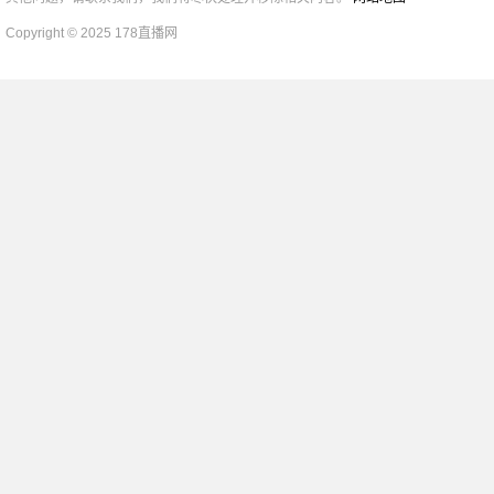
Copyright © 2025 178直播网