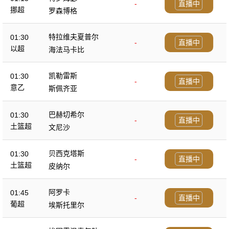
-
直播中
挪超
罗森博格
特拉维夫夏普尔
01:30
-
直播中
以超
海法马卡比
凯勒雷斯
01:30
-
直播中
意乙
斯佩齐亚
巴赫切希尔
01:30
-
直播中
土篮超
文尼沙
贝西克塔斯
01:30
-
直播中
土篮超
皮纳尔
阿罗卡
01:45
-
直播中
葡超
埃斯托里尔