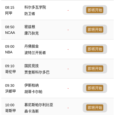
科尔多瓦学院
08:15
-
即将开始
阿甲
防卫者
密兹根
08:50
-
即将开始
NCAA
康乃狄克
丹佛掘金
09:00
-
即将开始
NBA
波特兰开拓者
国民竞技
09:10
-
即将开始
哥伦甲
贾奎斯科尔多巴
伊斯柏纳
09:30
-
即将开始
洪都甲
胡蒂卡尔帕
慕尼斯帕尔利比亚
10:00
-
即将开始
哥斯甲
森卡洛斯