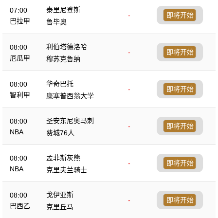
泰里尼登斯
07:00
-
即将开始
巴拉甲
鲁毕奥
利伯塔德洛哈
08:00
-
即将开始
厄瓜甲
穆苏克鲁纳
华奇巴托
08:00
-
即将开始
智利甲
康塞普西翁大学
圣安东尼奥马刺
08:00
-
即将开始
NBA
费城76人
孟菲斯灰熊
08:00
-
即将开始
NBA
克里夫兰骑士
戈伊亚斯
08:00
-
即将开始
巴西乙
克里丘马