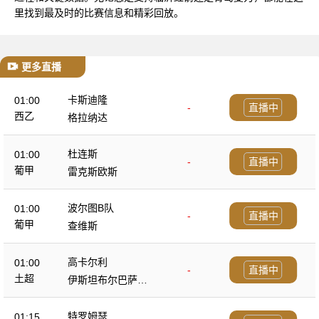
里找到最及时的比赛信息和精彩回放。
更多直播
卡斯迪隆
01:00
-
直播中
西乙
格拉纳达
杜连斯
01:00
-
直播中
葡甲
雷克斯欧斯
波尔图B队
01:00
-
直播中
葡甲
查维斯
高卡尔利
01:00
-
直播中
土超
伊斯坦布尔巴萨克
塞尔
特罗姆瑟
01:15