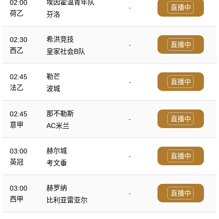
埃因霍温青年队
02:00
-
直播中
荷乙
芬洛
希洪竞技
02:30
-
直播中
西乙
皇家社会B队
勒芒
02:45
-
直播中
法乙
波城
那不勒斯
02:45
-
直播中
意甲
AC米兰
赫尔城
03:00
-
直播中
英冠
考文垂
赫罗纳
03:00
-
直播中
西甲
比利亚雷亚尔