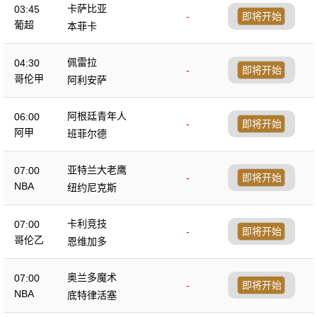
卡萨比亚
03:45
-
即将开始
葡超
本菲卡
佩雷拉
04:30
-
即将开始
哥伦甲
阿利安萨
阿根廷青年人
06:00
-
即将开始
阿甲
班菲尔德
亚特兰大老鹰
07:00
-
即将开始
NBA
纽约尼克斯
卡利竞技
07:00
-
即将开始
哥伦乙
恩维加多
奥兰多魔术
07:00
-
即将开始
NBA
底特律活塞