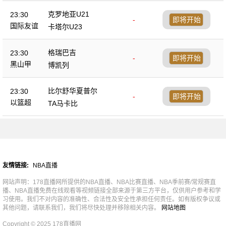
克罗地亚U21
23:30
-
即将开始
国际友谊
卡塔尔U23
格瑞巴吉
23:30
-
即将开始
黑山甲
博凯列
比尔舒华夏普尔
23:30
-
即将开始
以篮超
TA马卡比
友情链接:
NBA直播
网站声明：178直播网所提供的NBA直播、NBA比赛直播、NBA季前赛/常规赛直
播、NBA直播免费在线观看等视频链接全部来源于第三方平台，仅供用户参考和学
习使用。我们不对内容的准确性、合法性及安全性承担任何责任。如有版权争议或
其他问题，请联系我们，我们将尽快处理并移除相关内容。
网站地图
Copyright © 2025 178直播网