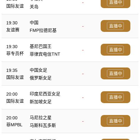
-
直播中
国际友谊
关岛
中国
19:30
-
直播中
友谊赛
FMP拉德尼基
基尼巴国王
19:30
-
直播中
菲专员杯
菲律宾电信TNT
中国女足
19:35
-
直播中
国际友谊
俄罗斯女足
印度尼西亚女足
20:00
-
直播中
国际友谊
新加坡女足
马尼拉之星
20:00
-
直播中
菲MPBL
马斯科瓦多斯