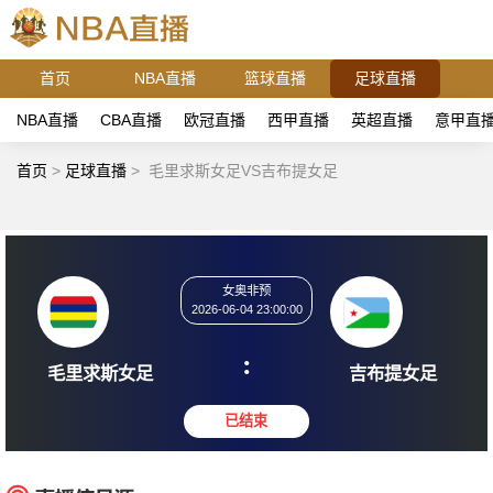
首页
NBA直播
篮球直播
足球直播
NBA直播
CBA直播
欧冠直播
西甲直播
英超直播
意甲直
首页
>
足球直播
>
毛里求斯女足VS吉布提女足
女奥非预
2026-06-04 23:00:00
:
毛里求斯女足
吉布提