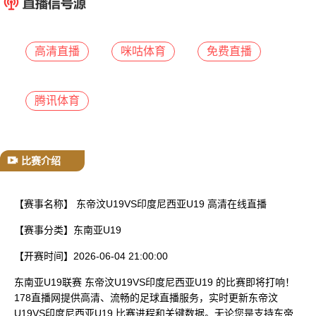
已结束
高清直播
咪咕体育
免费直播
腾讯体育
比赛介绍
【赛事名称】
东帝汶U19VS印度尼西亚U19 高清在线直播
【赛事分类】
东南亚U19
【开赛时间】
2026-06-04 21:00:00
东南亚U19联赛 东帝汶U19VS印度尼西亚U19 的比赛即将打响！
178直播网提供高清、流畅的足球直播服务，实时更新东帝汶
U19VS印度尼西亚U19 比赛进程和关键数据。无论您是支持东帝