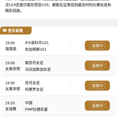
汶U19还是印度尼西亚U19，都能在这里找到最及时的比赛信息和
精彩回放。
更多直播
IFK诺科平U21
19:00
-
直播中
瑞青超
佐加顿斯U21
南苏丹女足
19:00
-
直播中
女奥非预
马达加斯加女足
苏丹女足
19:00
-
直播中
女奥非预
科摩罗女足
中国
19:20
-
直播中
友谊赛
FMP拉德尼基