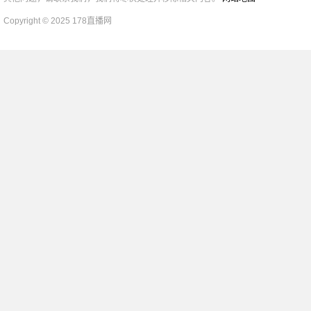
Copyright © 2025 178直播网