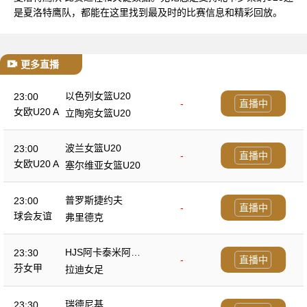
是夏洛特鹰队，都能在这里找到最及时的比赛信息和精彩回放。
更多直播
以色列女篮U20
23:00
-
直播中
女欧U20 A
立陶宛女篮U20
波兰女篮U20
23:00
-
直播中
女欧U20 A
塞尔维亚女篮U20
普罗斯捷约夫
23:00
-
直播中
球会友谊
弗里德克
HJS阿卡泰米阿女
23:30
-
直播中
足
芬女甲
拉迪女足
瑞德尼基
23:30