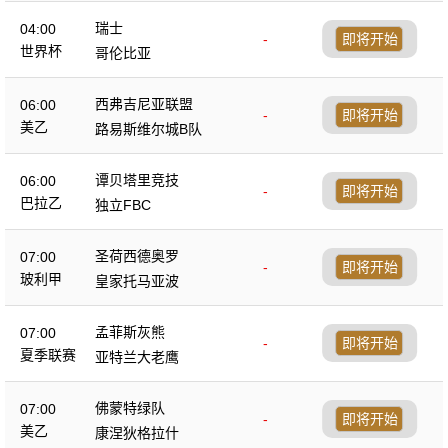
瑞士
04:00
-
即将开始
世界杯
哥伦比亚
西弗吉尼亚联盟
06:00
-
即将开始
美乙
路易斯维尔城B队
谭贝塔里竞技
06:00
-
即将开始
巴拉乙
独立FBC
圣荷西德奥罗
07:00
-
即将开始
玻利甲
皇家托马亚波
孟菲斯灰熊
07:00
-
即将开始
夏季联赛
亚特兰大老鹰
佛蒙特绿队
07:00
-
即将开始
美乙
康涅狄格拉什