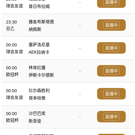
-
直播中
球会友谊
普日布拉姆
雅各布斯塔德
23:30
-
直播中
芬乙
纳佩斯
塞萨洛尼基
00:00
-
直播中
球会友谊
AEK拉纳卡
林肯红魔
00:00
-
直播中
欧冠杯
伊斯卡尔德斯
比尔森胜利
00:00
-
直播中
球会友谊
哥本哈根
沙巴巴库
00:00
-
直播中
欧冠杯
新圣徒