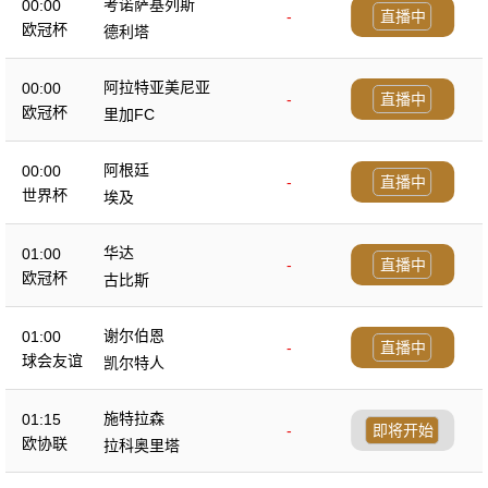
考诺萨基列斯
00:00
-
直播中
欧冠杯
德利塔
阿拉特亚美尼亚
00:00
-
直播中
欧冠杯
里加FC
阿根廷
00:00
-
直播中
世界杯
埃及
华达
01:00
-
直播中
欧冠杯
古比斯
谢尔伯恩
01:00
-
直播中
球会友谊
凯尔特人
施特拉森
01:15
-
即将开始
欧协联
拉科奥里塔