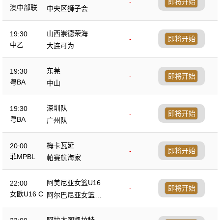
-
即将开始
澳中部联
中央区狮子会
山西崇德荣海
19:30
-
即将开始
中乙
大连可为
东莞
19:30
-
即将开始
粤BA
中山
深圳队
19:30
-
即将开始
粤BA
广州队
梅卡瓦延
20:00
-
即将开始
菲MPBL
帕赛航海家
阿美尼亚女篮U16
22:00
-
即将开始
女欧U16 C
阿尔巴尼亚女篮U1
6
阿拉木图凯拉特