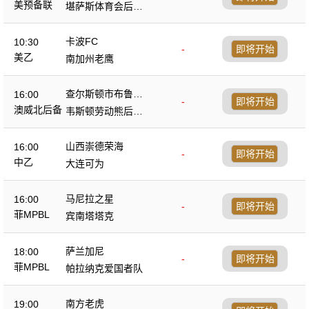
美预备联
堪萨斯体育会后备
队
卡波FC
10:30
-
即将开始
美乙
南加州老鹰
查尔斯顿市布鲁斯
16:00
-
即将开始
后备队
澳威北后备
韦斯顿劳动熊后备
队
山西崇德荣海
16:00
-
即将开始
中乙
大连可为
马尼拉之星
16:00
-
即将开始
菲MPBL
宾南塔塔克
萨兰加尼
18:00
-
即将开始
菲MPBL
帕拉纳克爱国者队
南方老虎
19:00