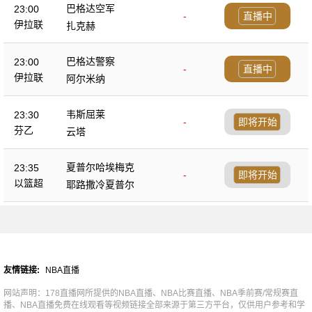
巴格达空军
23:00
-
直播中
伊拉联
扎克赫
巴格达警察
23:00
-
直播中
伊拉联
阿尔米纳
韦斯屈莱
23:30
-
即将开始
芬乙
云塔
夏普尔哈埃梅克
23:35
-
即将开始
以篮超
耶路撒冷夏普尔
友情链接:
NBA直播
网站声明：178直播网所提供的NBA直播、NBA比赛直播、NBA季前赛/常规赛直
播、NBA直播免费在线观看等视频链接全部来源于第三方平台，仅供用户参考和学