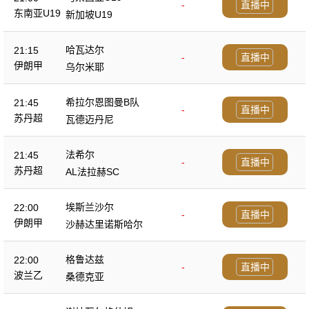
-
直播中
东南亚U19
新加坡U19
哈瓦达尔
21:15
-
直播中
伊朗甲
乌尔米耶
希拉尔恩图曼B队
21:45
-
直播中
苏丹超
瓦德迈丹尼
法希尔
21:45
-
直播中
苏丹超
AL法拉赫SC
埃斯兰沙尔
22:00
-
直播中
伊朗甲
沙赫达里诺斯哈尔
格鲁达兹
22:00
-
直播中
波兰乙
桑德克亚