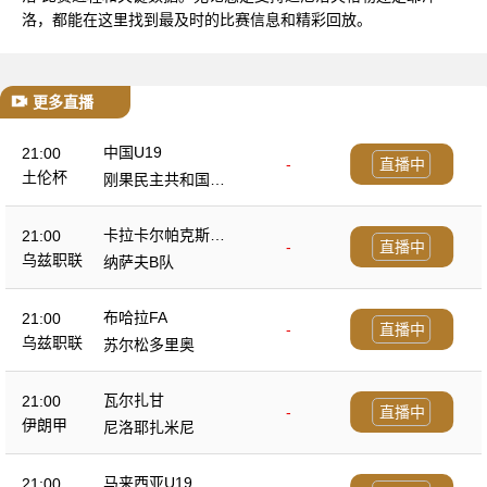
洛，都能在这里找到最及时的比赛信息和精彩回放。
更多直播
中国U19
21:00
-
直播中
土伦杯
刚果民主共和国U2
3
卡拉卡尔帕克斯坦F
21:00
-
直播中
A
乌兹职联
纳萨夫B队
布哈拉FA
21:00
-
直播中
乌兹职联
苏尔松多里奥
瓦尔扎甘
21:00
-
直播中
伊朗甲
尼洛耶扎米尼
马来西亚U19
21:00