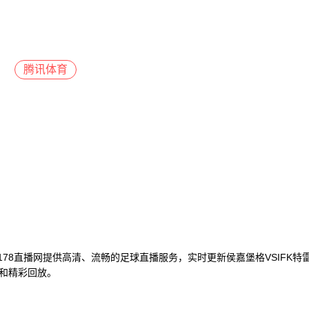
腾讯体育
！178直播网提供高清、流畅的足球直播服务，实时更新侯嘉堡格VSIFK
息和精彩回放。