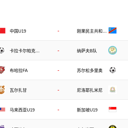
-
刚果民主共和国
中国U19
U23
-
卡拉卡尔帕克斯
纳萨夫B队
坦FA
-
布哈拉FA
苏尔松多里奥
-
瓦尔扎甘
尼洛耶扎米尼
-
马来西亚U19
新加坡U19