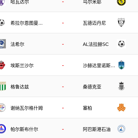
-
哈瓦达尔
乌尔米耶
-
希拉尔恩图曼B
瓦德迈丹尼
队
-
法希尔
AL法拉赫SC
-
埃斯兰沙尔
沙赫达里诺斯哈
尔
-
格鲁达兹
桑德克亚
-
谢纳瓦尔格什姆
塞柏
-
帕尔斯布什尔
阿巴斯港石油