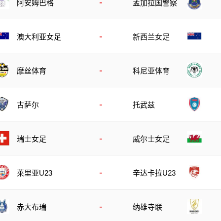
-
阿安姆巴格
孟加拉国警察
-
澳大利亚女足
新西兰女足
-
摩丝体育
科尼亚体育
-
古萨尔
托武兹
-
瑞士女足
威尔士女足
-
莱里亚U23
辛达卡拉U23
-
赤大布瑞
纳雄寺联