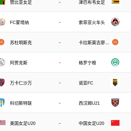
-
赞比亚女足
津巴布韦女足
-
FC蒙塔纳
索菲亚火车头
-
苏杜明斯克
卡拉斯莫吉廖夫
B队
-
阿贾克斯
格罗宁根
-
万卡仁沙万
诺亚FC
-
科切斯特联
西汉姆U21
-
美国女足U20
中国女足U20