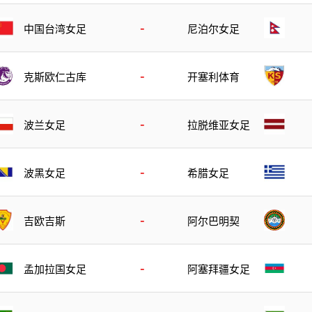
-
中国台湾女足
尼泊尔女足
-
克斯欧仁古库
开塞利体育
-
波兰女足
拉脱维亚女足
-
波黑女足
希腊女足
-
吉欧吉斯
阿尔巴明契
-
孟加拉国女足
阿塞拜疆女足