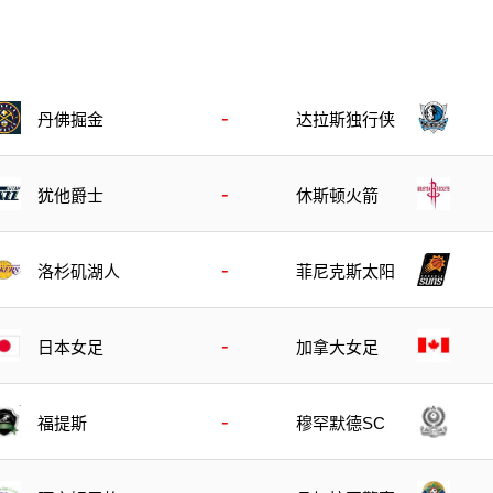
-
丹佛掘金
达拉斯独行侠
-
犹他爵士
休斯顿火箭
-
洛杉矶湖人
菲尼克斯太阳
-
日本女足
加拿大女足
-
福提斯
穆罕默德SC