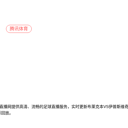
腾讯体育
78直播网提供高清、流畅的足球直播服务，实时更新布莱克本VS伊普斯维
彩回放。