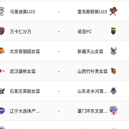
-
马里迪莫U23
雷克斯欧斯U23
-
万卡仁沙万
诺亚FC
-
北京首钢园女篮
新疆天山女篮
-
武汉盛帆女篮
山西竹叶青女篮
-
石家庄英励女篮
山东赤水河酒女
篮
-
辽宁大连体产女
厦门环东文旅女
篮
篮