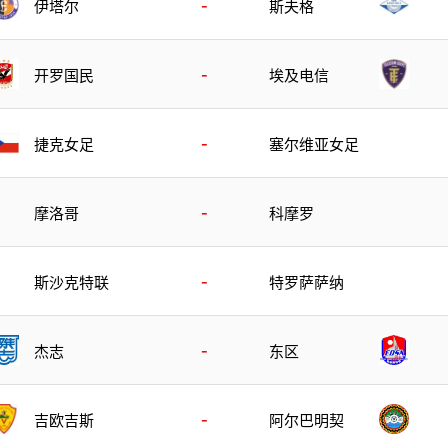
-
伊塔尔
斯夫格
-
开罗国民
埃及电信
-
捷克女足
塞尔维亚女足
-
摩洛哥
科摩罗
-
斯沙克特联
特罗萨萨纳
-
杰志
东区
-
吉欧吉斯
阿尔巴明契