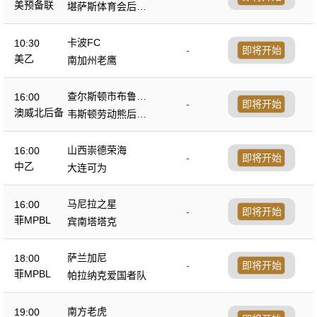
美预备联
堪萨斯体育会后备
队
卡波FC
10:30
-
即将开始
美乙
南加州老鹰
查尔斯顿市布鲁斯
16:00
-
即将开始
后备队
澳威北后备
韦斯顿劳动熊后备
队
山西崇德荣海
16:00
-
即将开始
中乙
大连可为
马尼拉之星
16:00
-
即将开始
菲MPBL
宾南塔塔克
萨兰加尼
18:00
-
即将开始
菲MPBL
帕拉纳克爱国者队
南方老虎
19:00