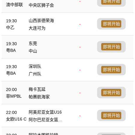
-
即将开始
澳中部联
中央区狮子会
山西崇德荣海
19:30
-
即将开始
中乙
大连可为
东莞
19:30
-
即将开始
粤BA
中山
深圳队
19:30
-
即将开始
粤BA
广州队
梅卡瓦延
20:00
-
即将开始
菲MPBL
帕赛航海家
阿美尼亚女篮U16
22:00
-
即将开始
女欧U16 C
阿尔巴尼亚女篮U1
6
阿拉木图凯拉特