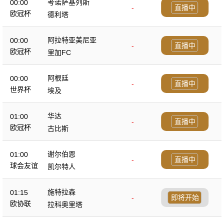
考诺萨基列斯
00:00
-
直播中
欧冠杯
德利塔
阿拉特亚美尼亚
00:00
-
直播中
欧冠杯
里加FC
阿根廷
00:00
-
直播中
世界杯
埃及
华达
01:00
-
直播中
欧冠杯
古比斯
谢尔伯恩
01:00
-
直播中
球会友谊
凯尔特人
施特拉森
01:15
-
即将开始
欧协联
拉科奥里塔