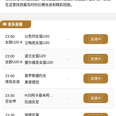
在这里找到最及时的比赛信息和精彩回放。
更多直播
以色列女篮U20
23:00
-
直播中
女欧U20 A
立陶宛女篮U20
波兰女篮U20
23:00
-
直播中
女欧U20 A
塞尔维亚女篮U20
普罗斯捷约夫
23:00
-
直播中
球会友谊
弗里德克
HJS阿卡泰米阿女
23:30
-
直播中
足
芬女甲
拉迪女足
瑞德尼基
23:30