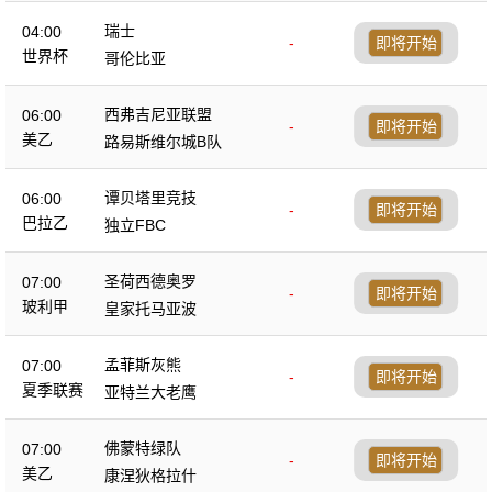
瑞士
04:00
-
即将开始
世界杯
哥伦比亚
西弗吉尼亚联盟
06:00
-
即将开始
美乙
路易斯维尔城B队
谭贝塔里竞技
06:00
-
即将开始
巴拉乙
独立FBC
圣荷西德奥罗
07:00
-
即将开始
玻利甲
皇家托马亚波
孟菲斯灰熊
07:00
-
即将开始
夏季联赛
亚特兰大老鹰
佛蒙特绿队
07:00
-
即将开始
美乙
康涅狄格拉什