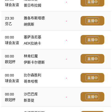
-
直播中
球会友谊
普日布拉姆
雅各布斯塔德
23:30
-
直播中
芬乙
纳佩斯
塞萨洛尼基
00:00
-
直播中
球会友谊
AEK拉纳卡
林肯红魔
00:00
-
直播中
欧冠杯
伊斯卡尔德斯
比尔森胜利
00:00
-
直播中
球会友谊
哥本哈根
沙巴巴库
00:00
-
直播中
欧冠杯
新圣徒