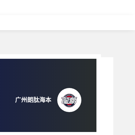
广州朗肽海本