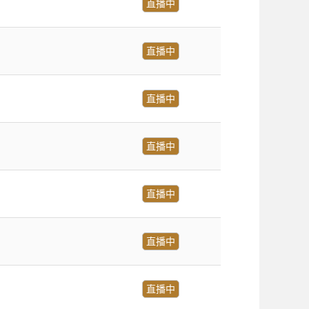
直播中
直播中
直播中
直播中
直播中
直播中
直播中