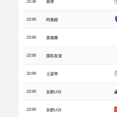
21:30
荷甲
22:00
阿美超
22:00
英锦赛
22:00
国际友谊
22:00
土篮甲
22:00
女欧U19
22:00
女欧U19