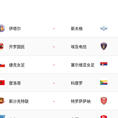
-
伊塔尔
斯夫格
-
开罗国民
埃及电信
-
捷克女足
塞尔维亚女足
-
摩洛哥
科摩罗
-
斯沙克特联
特罗萨萨纳