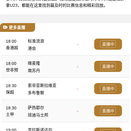
拿U23，都能在这里找到最及时的比赛信息和精彩回放。
更多直播
标准流浪
18:00
-
直播中
香港超
港会
喀麦隆
18:00
-
直播中
世非预
南苏丹
索非亚斯拉维亚
18:30
-
直播中
保超
多布鲁察
萨热耶尔
18:30
-
直播中
土甲
班迪马士邦
克拉斯诺达尔
19:00