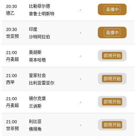
比勒菲尔德
20:30
-
直播中
德乙
普鲁士明斯特
印度
20:30
-
直播中
世亚预
沙特阿拉伯
奥胡斯
21:00
-
即将开始
丹麦超
哥本哈根
皇家社会
21:00
-
即将开始
西甲
比利亚雷亚尔
锡尔克堡
21:00
-
即将开始
丹麦超
兰讷斯
利比亚
21:00
-
即将开始
世非预
佛得角