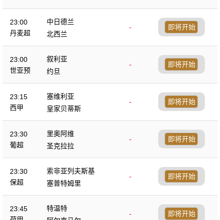
中日德兰
23:00
-
即将开始
丹麦超
北西兰
叙利亚
23:00
-
即将开始
世亚预
约旦
塞维利亚
23:15
-
即将开始
西甲
皇家贝蒂斯
里奥阿维
23:30
-
即将开始
葡超
圣克拉拉
索非亚列夫斯基
23:30
-
即将开始
保超
塞普特姆里
特温特
23:45
-
即将开始
荷甲