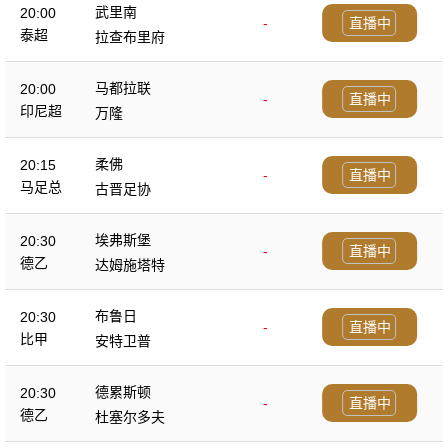
武里南
20:00
-
直播中
泰超
拉查布里府
马都拉联
20:00
-
直播中
印尼超
万隆
柔佛
20:15
-
直播中
马足总
古晋足协
埃弗斯堡
20:30
-
直播中
德乙
达姆施塔特
布鲁日
20:30
-
直播中
比甲
安特卫普
德累斯顿
20:30
-
直播中
德乙
杜塞尔多夫