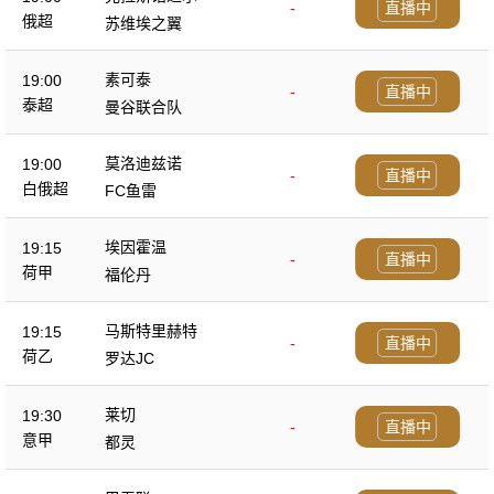
-
直播中
俄超
苏维埃之翼
素可泰
19:00
-
直播中
泰超
曼谷联合队
莫洛迪兹诺
19:00
-
直播中
白俄超
FC鱼雷
埃因霍温
19:15
-
直播中
荷甲
福伦丹
马斯特里赫特
19:15
-
直播中
荷乙
罗达JC
莱切
19:30
-
直播中
意甲
都灵