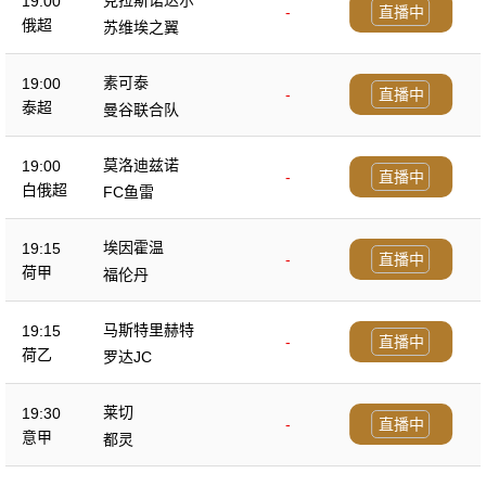
19:00
-
直播中
俄超
苏维埃之翼
素可泰
19:00
-
直播中
泰超
曼谷联合队
莫洛迪兹诺
19:00
-
直播中
白俄超
FC鱼雷
埃因霍温
19:15
-
直播中
荷甲
福伦丹
马斯特里赫特
19:15
-
直播中
荷乙
罗达JC
莱切
19:30
-
直播中
意甲
都灵