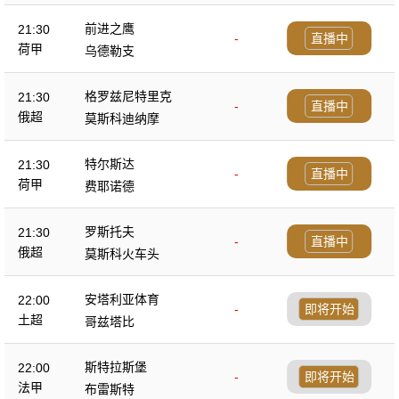
前进之鹰
21:30
-
直播中
荷甲
乌德勒支
格罗兹尼特里克
21:30
-
直播中
俄超
莫斯科迪纳摩
特尔斯达
21:30
-
直播中
荷甲
费耶诺德
罗斯托夫
21:30
-
直播中
俄超
莫斯科火车头
安塔利亚体育
22:00
-
即将开始
土超
哥兹塔比
斯特拉斯堡
22:00
-
即将开始
法甲
布雷斯特