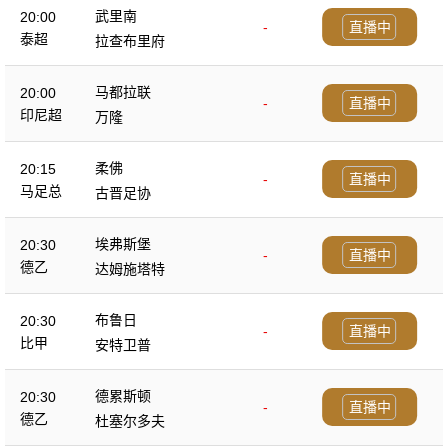
武里南
20:00
-
直播中
泰超
拉查布里府
马都拉联
20:00
-
直播中
印尼超
万隆
柔佛
20:15
-
直播中
马足总
古晋足协
埃弗斯堡
20:30
-
直播中
德乙
达姆施塔特
布鲁日
20:30
-
直播中
比甲
安特卫普
德累斯顿
20:30
-
直播中
德乙
杜塞尔多夫