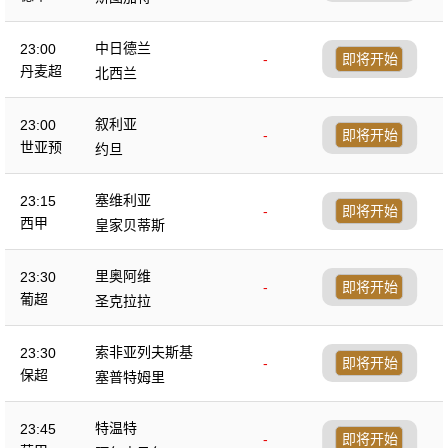
中日德兰
23:00
-
即将开始
丹麦超
北西兰
叙利亚
23:00
-
即将开始
世亚预
约旦
塞维利亚
23:15
-
即将开始
西甲
皇家贝蒂斯
里奥阿维
23:30
-
即将开始
葡超
圣克拉拉
索非亚列夫斯基
23:30
-
即将开始
保超
塞普特姆里
特温特
23:45
-
即将开始